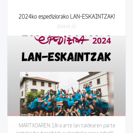
2024ko espediziorako LAN-ESKAINTZAK!
2024-01-22
MARTXOAREN 18ra arte lan taldearen parte