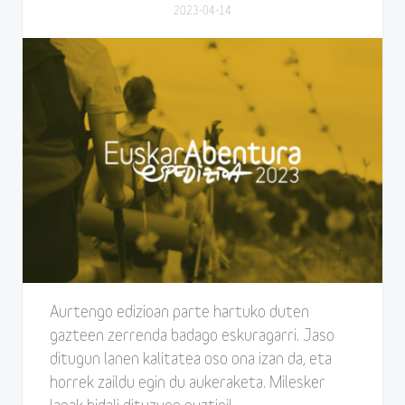
2023-04-14
Aurtengo edizioan parte hartuko duten
gazteen zerrenda badago eskuragarri. Jaso
ditugun lanen kalitatea oso ona izan da, eta
horrek zaildu egin du aukeraketa. Milesker