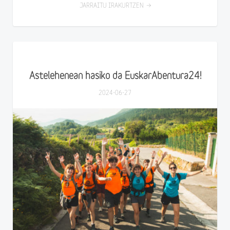
JARRAITU IRAKURTZEN
Astelehenean hasiko da EuskarAbentura24!
2024-06-27