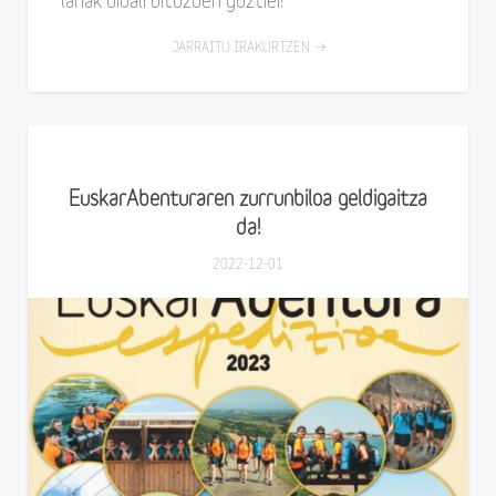
lanak bidali dituzuen guztiei!
JARRAITU IRAKURTZEN
EuskarAbenturaren zurrunbiloa geldigaitza
da!
2022-12-01