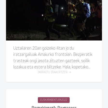
Uztailaren 20an goizeko 4tan jo du
iratzargailuak Amaiurko frontoian. Bezperatik
trasteak ongi jasota zituzten gazteek, soilik
lozakua eta estera biltzeke. Hala, kopetako...
JARRAITU IRAKURTZEN
EUSKARABENTURA2022