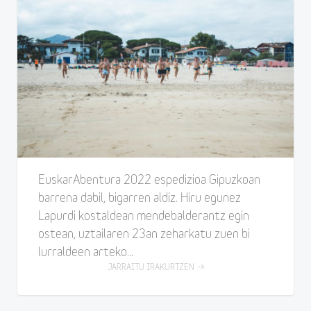
EuskarAbentura 2022 espedizioa Gipuzkoan
barrena dabil, bigarren aldiz. Hiru egunez
Lapurdi kostaldean mendebalderantz egin
ostean, uztailaren 23an zeharkatu zuen bi
lurraldeen arteko...
JARRAITU IRAKURTZEN