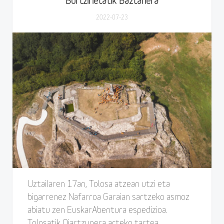
Bortzirietatik Baztanera
2022-07-23
Uztailaren 17an, Tolosa atzean utzi eta
bigarrenez Nafarroa Garaian sartzeko asmoz
abiatu zen EuskarAbentura espedizioa.
Tolosatik Oiartzunera arteko tartea