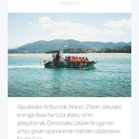
2022-07-29
Gipuzkoako hiriburutik, hilaren 25ean, sekulako
energia dosia hartuta abiatu ziren
jzioquitarrak, Donostiako Udalak hirugarren
urtez gosari oparoa eman baitzien udaletxean.