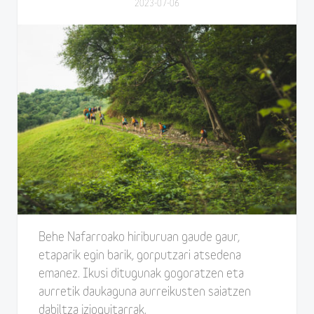
2023-07-06
Behe Nafarroako hiriburuan gaude gaur,
etaparik egin barik, gorputzari atsedena
emanez. Ikusi ditugunak gogoratzen eta
aurretik daukaguna aurreikusten saiatzen
dabiltza jzioquitarrak.