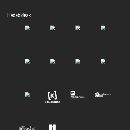
Hedabideak