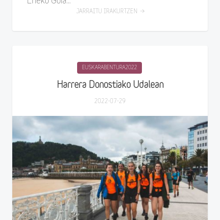
Eneko Goia...
JARRAITU IRAKURTZEN
EUSKARABENTURA2022
Harrera Donostiako Udalean
2022-07-29