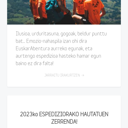
Ilusioa, urduritasuna, gogoak, beldur punttu
bat… Emozio-nahaspila izan ohi dira
EuskarAbentura aurreko egunak, eta
aurtengo espedizioa hasteko hamar egun
baino ez dira falta!
JARRAITU IRAKURTZEN
2023ko ESPEDIZIORAKO HAUTATUEN
ZERRENDA!