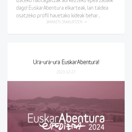
izateko hautagaitzak aurkezteko epea zabalik
dago! EuskarAbentura elkarteak, lan taldea
osatzeko profil hauetako kideak behar...
JARRAITU IRAKURTZEN
Ura-ura-ura EuskarAbentura!
2023-12-27