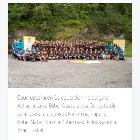
Gaur, uztailaren 1a eguerdian heldu gara
Atharratzera Bilbo, Gasteiz eta Donostiatik
abiatutako autobusek Nafarroa, Lapurdi,
Behe-Nafarroa eta Zuberoako kideak jasota.
Ipar Euskal…