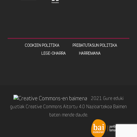
COOKIEN POLITIKA
PRIBATUTASUN POLITIKA
LEGE-OHARRA
HARREMANA
2021 Gure eduki
guztiak Creative Commons Aitortu 4.0 Nazioartekoa Baimen
baten mende daude.