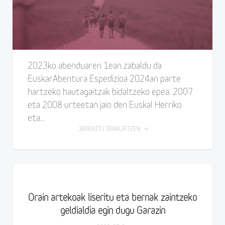
2023ko abenduaren 1ean zabaldu da
EuskarAbentura Espedizioa 2024an parte
hartzeko hautagaitzak bidaltzeko epea. 2007
eta 2008 urteetan jaio den Euskal Herriko
eta...
JARRAITU IRAKURTZEN
Orain artekoak liseritu eta bernak zaintzeko
geldialdia egin dugu Garazin