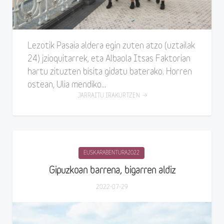
Lezotik Pasaia aldera egin zuten atzo (uztailak
24) jzioquitarrek, eta Albaola Itsas Faktorian
hartu zituzten bisita gidatu baterako. Horren
ostean, Ulia mendiko...
JARRAITU IRAKURTZEN
EUSKARABENTURA2022
Gipuzkoan barrena, bigarren aldiz
2022-07-29