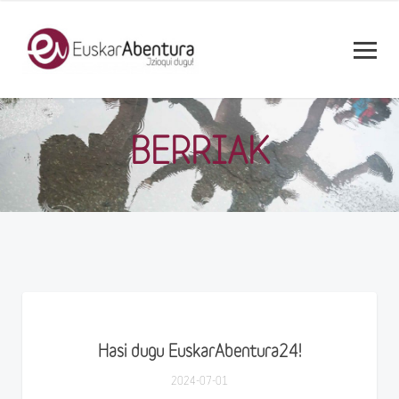
BERRIAK
Hasi dugu EuskarAbentura24!
2024-07-01