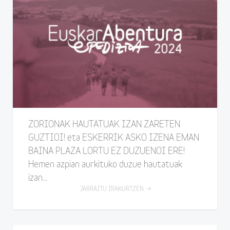
ZORIONAK HAUTATUAK IZAN ZARETEN
GUZTIOI! eta ESKERRIK ASKO IZENA EMAN
BAINA PLAZA LORTU EZ DUZUENOI ERE!
Hemen azpian aurkituko duzue hautatuak
izan...
JARRAITU IRAKURTZEN