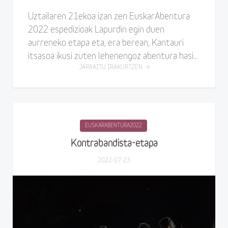
Uztailaren 21ekoa izan zen EuskarAbentura
2022 espedizioak Lapurdin egin duen
aurreneko etapa eta, era berean, Kantauri
itsasoa ikusi zuten lehenengoz abentura hasi...
JARRAITU IRAKURTZEN
EUSKARABENTURA2022
Kontrabandista-etapa
2022-07-23