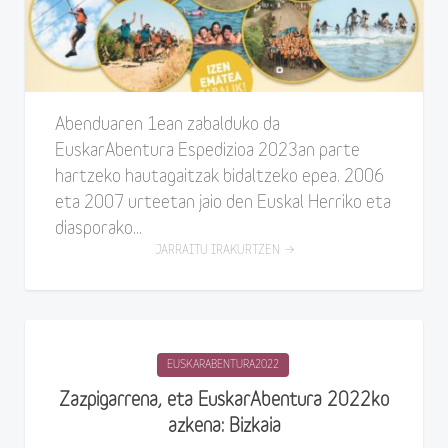
Abenduaren 1ean zabalduko da
EuskarAbentura Espedizioa 2023an parte
hartzeko hautagaitzak bidaltzeko epea. 2006
eta 2007 urteetan jaio den Euskal Herriko eta
diasporako...
JARRAITU IRAKURTZEN
EUSKARABENTURA2022
Zazpigarrena, eta EuskarAbentura 2022ko
azkena: Bizkaia