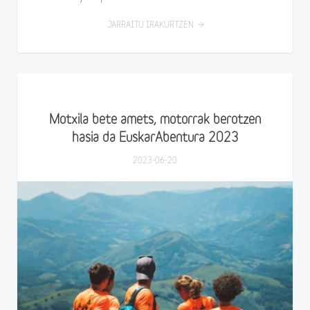
JARRAITU IRAKURTZEN
Motxila bete amets, motorrak berotzen
hasia da EuskarAbentura 2023
2023-06-20