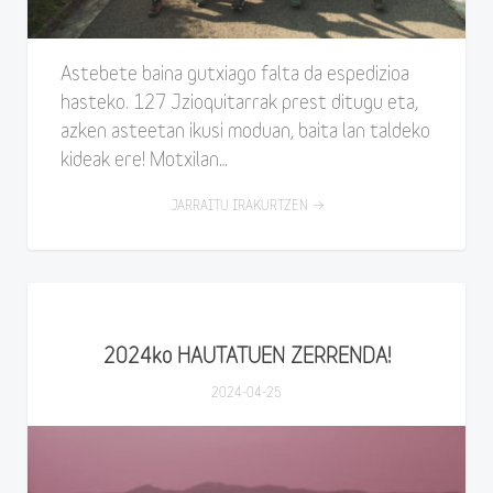
Astebete baina gutxiago falta da espedizioa
hasteko. 127 Jzioquitarrak prest ditugu eta,
azken asteetan ikusi moduan, baita lan taldeko
kideak ere! Motxilan…
JARRAITU IRAKURTZEN
2024ko HAUTATUEN ZERRENDA!
2024-04-25