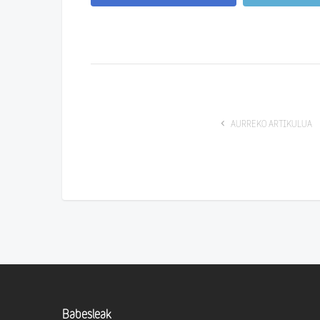
AURREKO ARTIKULUA
Babesleak