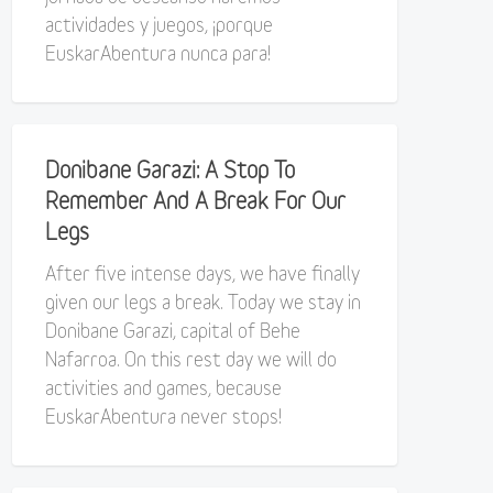
actividades y juegos, ¡porque
EuskarAbentura nunca para!
Donibane Garazi: A Stop To
Remember And A Break For Our
Legs
After five intense days, we have finally
given our legs a break. Today we stay in
Donibane Garazi, capital of Behe
Nafarroa. On this rest day we will do
activities and games, because
EuskarAbentura never stops!