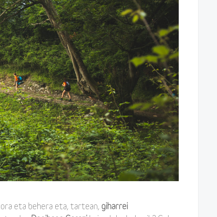
ora eta behera eta, tartean,
giharrei