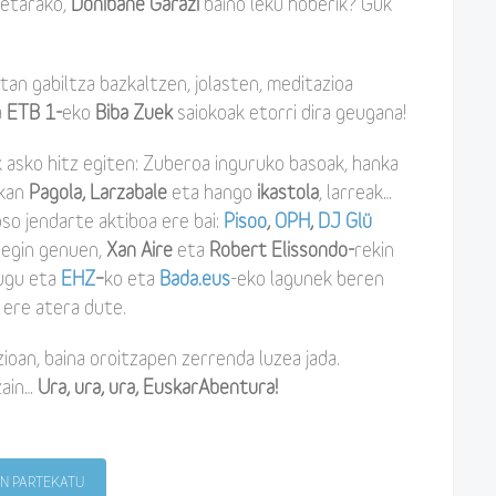
retarako,
Donibane Garazi
baino leku hoberik? Guk
an gabiltza bazkaltzen, jolasten, meditazioa
a
ETB 1-
eko
Biba Zuek
saiokoak etorri dira geugana!
k asko hitz egiten: Zuberoa inguruko basoak, hanka
kan
Pagola, Larzabale
eta hango
ikastola
, larreak…
so jendarte aktiboa ere bai:
Pisoo
,
OPH
,
DJ Glü
 egin genuen,
Xan Aire
eta
Robert Elissondo-
rekin
tugu eta
EHZ
–
ko eta
Bada.eus
-eko lagunek beren
 ere atera dute.
oan, baina oroitzapen zerrenda luzea jada.
zain…
Ura, ura, ura, EuskarAbentura!
N PARTEKATU