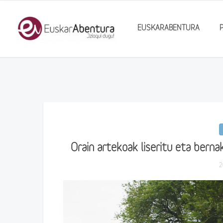
EUSKARABENTURA
Orain artekoak liseritu eta berna
2