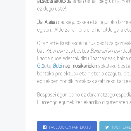
atsedenalditxoa
eman behar diegu. Eta, hor
ez dugu uste!
Jai Alaian
daukagu basea eta inguruko larreet
egiten… Alde zaharrera ere hurbildu gara et
Orain arte ikusitakoei buruz dabiltza gaztea
bat
Xiberuan
eta bestea
Baxenafarroan
dau
Landa gune ederrak ditu Iparraldeak, baina o
Glü
eta
Ødei
rap musikariekin
sekulako besta
bertako proiektuak eta historia ezagutu di
egitekoen nondik norakoak azaltzeko tartea
Bospasei egun baino ez daramatzagu espedizi
Hurrengo egunek zer ekarriko digutenaren 
FACEBOOKEN PARTEKATU
TWITTERRE