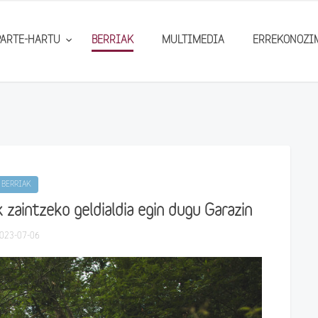
PARTE-HARTU
BERRIAK
MULTIMEDIA
ERREKONOZI
BERRIAK
k zaintzeko geldialdia egin dugu Garazin
023-07-06