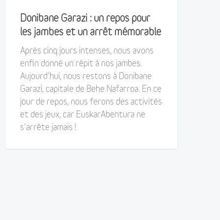
Donibane Garazi : un repos pour
les jambes et un arrêt mémorable
Après cinq jours intenses, nous avons
enfin donné un répit à nos jambes.
Aujourd’hui, nous restons à Donibane
Garazi, capitale de Behe Nafarroa. En ce
jour de repos, nous ferons des activités
et des jeux, car EuskarAbentura ne
s’arrête jamais !