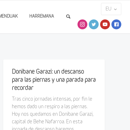
MENDUAK
HARREMANA
Donibane Garazi: un descanso
para las piernas y una parada para
recordar
Tras cinco jornadas intensas, por fin le
hemos dado un respiro a las piernas.
Hoy nos quedamos en Donibane Garazi,
capital de Behe Nafarroa. En esta
jornada de descanso haremos