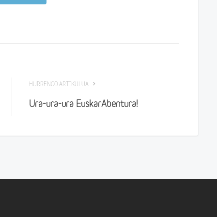
HURRENGO ARTIKULUA
Ura-ura-ura EuskarAbentura!