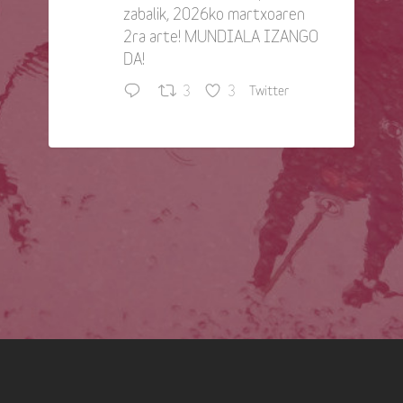
zabalik, 2026ko martxoaren
2ra arte! MUNDIALA IZANGO
DA!
3
3
Twitter