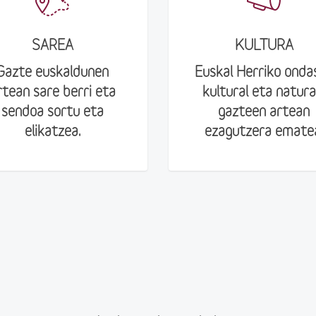
SAREA
KULTURA
Gazte euskaldunen
Euskal Herriko onda
rtean sare berri eta
kultural eta natura
sendoa sortu eta
gazteen artean
elikatzea.
ezagutzera emate