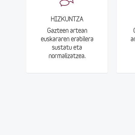
HIZKUNTZA
Gazteen artean
euskararen erabilera
a
sustatu eta
normalizatzea.