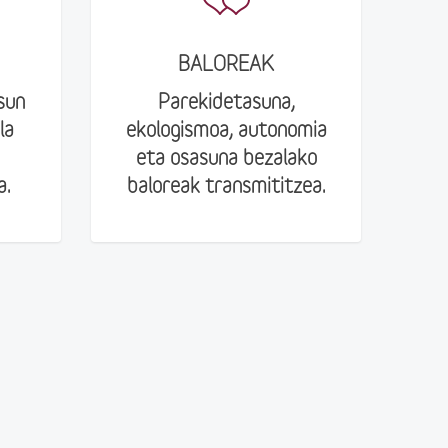
BALOREAK
sun
Parekidetasuna,
la
ekologismoa, autonomia
eta osasuna bezalako
a.
baloreak transmititzea.