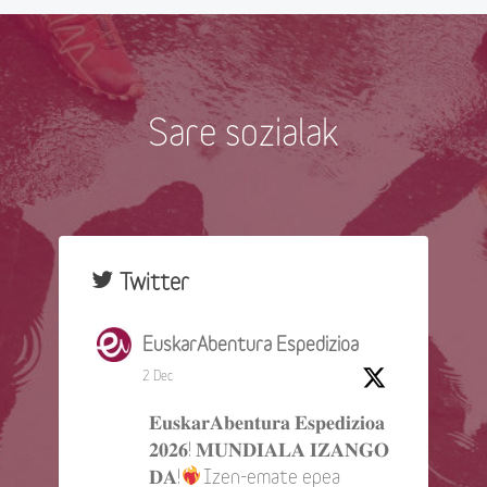
Sare sozialak
Twitter
EuskarAbentura Espedizioa
2 Dec
𝐄𝐮𝐬𝐤𝐚𝐫𝐀𝐛𝐞𝐧𝐭𝐮𝐫𝐚 𝐄𝐬𝐩𝐞𝐝𝐢𝐳𝐢𝐨𝐚
𝟐𝟎𝟐𝟔! 𝐌𝐔𝐍𝐃𝐈𝐀𝐋𝐀 𝐈𝐙𝐀𝐍𝐆𝐎
𝐃𝐀!
Izen-emate epea