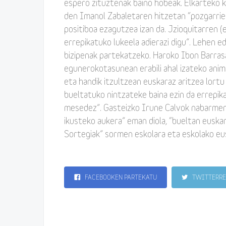
espero zituztenak baino hobeak. Elkarteko k
den Imanol Zabaletaren hitzetan “pozgarrien
positiboa ezagutzea izan da. Jzioquitarren 
errepikatuko lukeela adierazi digu”. Lehen e
bizipenak partekatzeko. Haroko Ibon Barras
egunerokotasunean erabili ahal izateko ani
eta handik itzultzean euskaraz aritzea lortu
bueltatuko nintzateke baina ezin da errepi
mesedez”. Gasteizko Irune Calvok nabarmen
ikusteko aukera” eman diola, “bueltan euska
Sortegiak” sormen eskolara eta eskolako eu
FACEBOOKEN PARTEKATU
TWITTERRE