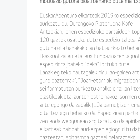
motibazio gutuna bidali beharko dute martx
EuskarAbentura elkarteak 2019ko espedizi
aurkeztu du, Durangoko Plateruena Kafe
Antzokian, lehen espedizioko partaideen to
120 gaztek osatuko dute espedizio taldea. 
gutuna eta banakako lan bat aurkeztu beha
Ikaskuntzaren eta .eus Fundazioaren lagunt
espediziora joateko “beka” lortuko dute.
Lanak egiteko hautagaiek hiru lan-gairen ar
gure bazterrak”, “Joan-etorriak: migrazioen
sei formatutan aurkeztu ahalko dira: lan lite
plastikoak eta, aurten estreinakoz, sormen 
arte egongo da zabalik (10a barne); izen-
bitartez egin beharko da. Espedizioan parte
zerrenda webgunean argitaratuko da apirilar
elkarteak hainbat aurkezpen egingo ditu da
gazteetan, egitasmoa gazteei helarazteko.