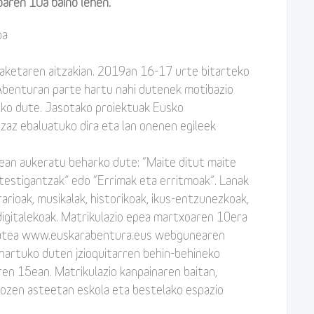
oaren 10a baino lehen.
oa
paketaren aitzakian. 2019an 16-17 urte bitarteko
Abenturan parte hartu nahi dutenek motibazio
rko dute. Jasotako proiektuak Eusko
zaz ebaluatuko dira eta lan onenen egileek
tean aukeratu beharko dute: “Maite ditut maite
 testigantzak” edo “Errimak eta erritmoak”. Lanak
rarioak, musikalak, historikoak, ikus-entzunezkoak,
digitalekoak. Matrikulazio epea martxoaren 10era
ematea www.euskarabentura.eus webgunearen
 hartuko duten jzioquitarren behin-behineko
en 15ean. Matrikulazio kanpainaren baitan,
tozen asteetan eskola eta bestelako espazio