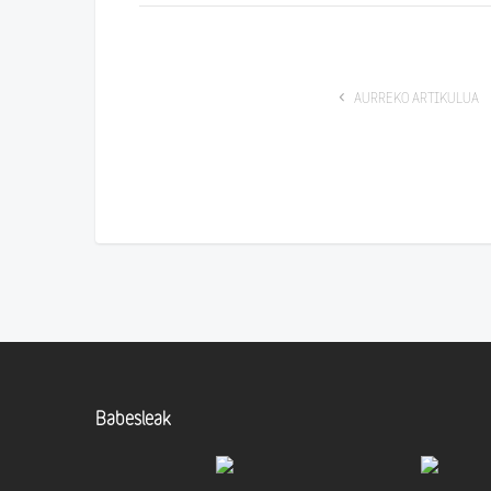
AURREKO ARTIKULUA
Babesleak