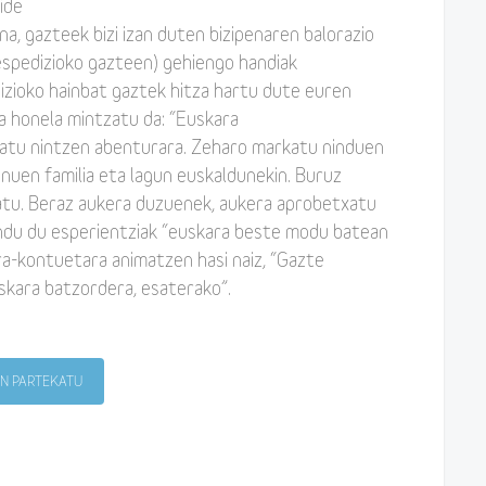
ide
a, gazteek bizi izan duten bizipenaren balorazio
(espedizioko gazteen) gehiengo handiak
dizioko hainbat gaztek hitza hartu dute euren
a honela mintzatu da: “Euskara
matu nintzen abenturara. Zeharo markatu ninduen
 nuen familia eta lagun euskaldunekin. Buruz
katu. Beraz aukera duzuenek, aukera aprobetxatu
du du esperientziak “euskara beste modu batean
ra-kontuetara animatzen hasi naiz, “Gazte
skara batzordera, esaterako”.
N PARTEKATU