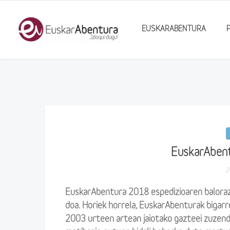
EUSKARABENTURA
EuskarAbent
2
EuskarAbentura 2018 espedizioaren balorazi
doa. Horiek horrela, EuskarAbenturak bigarr
2003 urteen artean jaiotako gazteei zuzend