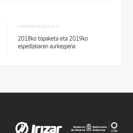
HURRENGO ARTIKULUA
2018ko topaketa eta 2019ko
espedizioaren aurkezpena