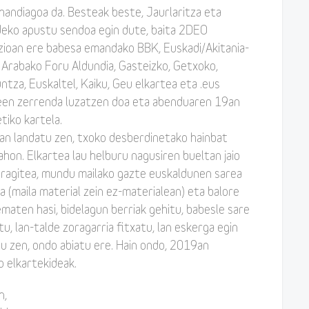
andiagoa da. Besteak beste, Jaurlaritza eta
deko apustu sendoa egin dute, baita 2DEO
izioan ere babesa emandako BBK, Euskadi/Akitania-
 Arabako Foru Aldundia, Gasteizko, Getxoko,
tza, Euskaltel, Kaiku, Geu elkartea eta .eus
deen zerrenda luzatzen doa eta abenduaren 19an
tiko kartela.
n landatu zen, txoko desberdinetako hainbat
ahon. Elkartea lau helburu nagusiren bueltan jaio
eragitea, mundu mailako gazte euskaldunen sarea
 (maila material zein ez-materialean) eta balore
ematen hasi, bidelagun berriak gehitu, babesle sare
tu, lan-talde zoragarria fitxatu, lan eskerga egin
tu zen, ondo abiatu ere. Hain ondo, 2019an
 elkartekideak.
n,