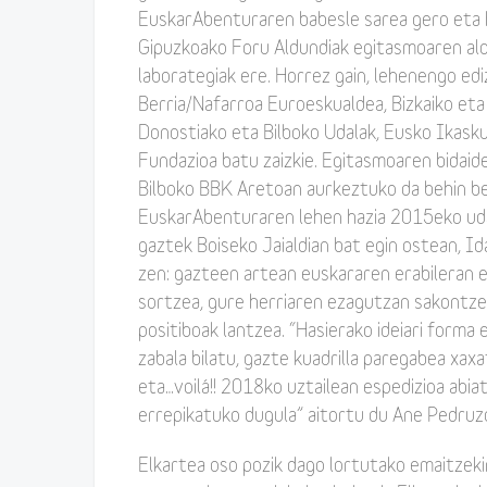
EuskarAbenturaren babesle sarea gero eta h
Gipuzkoako Foru Aldundiak egitasmoaren al
laborategiak ere. Horrez gain, lehenengo ed
Berria/Nafarroa Euroeskualdea, Bizkaiko eta
Donostiako eta Bilboko Udalak, Eusko Ikaskun
Fundazioa batu zaizkie. Egitasmoaren bidai
Bilboko BBK Aretoan aurkeztuko da behin be
EuskarAbenturaren lehen hazia 2015eko uda
gaztek Boiseko Jaialdian bat egin ostean, Id
zen: gazteen artean euskararen erabileran 
sortzea, gure herriaren ezagutzan sakontzea
positiboak lantzea. “Hasierako ideiari forma 
zabala bilatu, gazte kuadrilla paregabea xaxa
eta…voilá!! 2018ko uztailean espedizioa abia
errepikatuko dugula” aitortu du Ane Pedruzo
Elkartea oso pozik dago lortutako emaitzeki