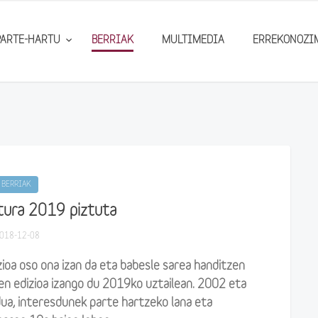
PARTE-HARTU
BERRIAK
MULTIMEDIA
ERREKONOZI
BERRIAK
ura 2019 piztuta
018-12-08
oa oso ona izan da eta babesle sarea handitzen
en edizioa izango du 2019ko uztailean. 2002 eta
ua, interesdunek parte hartzeko lana eta