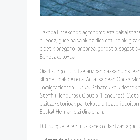
Jakoba Errekondo agronomo eta paisajistare
duenez, gure paisaiak ez dira naturalak, giza
bidetik oregano landarea, gorostia, sagastiak
Benetako luxua!
Oiartzungo Gurutze auzoan bazkaldu ostean,
kilometroak beteta. Arratsaldean Gorka M
Inmigrazioaren Euskal Behatokiko kidearekin 
Steffi (Honduras), Claudia (Honduras), Clota
bizitza-istorioak partekatu dituzte jioquitar
Euskal Herrian bizi dira orain.
DJ Burgueteren musikarekin dantzan agurt