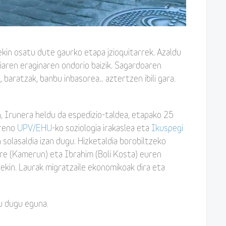
kin osatu dute gaurko etapa jzioquitarrek. Azaldu
kiaren eraginaren ondorio baizik. Sagardoaren
, baratzak, banbu inbasorea… aztertzen ibili gara.
 Irunera heldu da espedizio-taldea, etapako 25
oreno
UPV/EHU
-ko soziologia irakaslea eta
Ikuspegi
solasaldia izan dugu. Hizketaldia borobiltzeko
ire (Kamerun) eta Ibrahim (Boli Kosta) euren
rekin. Laurak migratzaile ekonomikoak dira eta
u dugu eguna.