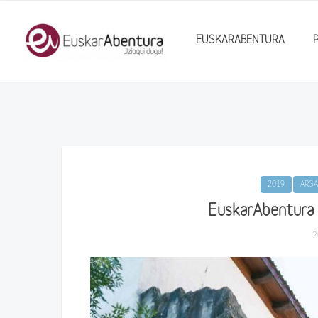
EUSKARABENTURA
2019
ARGA
EuskarAbentura 
2