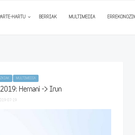
PARTE-HARTU
BERRIAK
MULTIMEDIA
ERREKONOZI
ZKIAK
MULTIMEDIA
2019: Hernani -> Irun
019-07-19