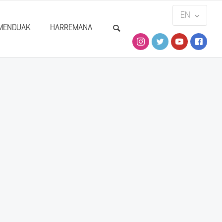
MENDUAK
HARREMANA