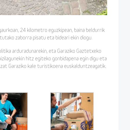
aurkoan, 24 kilometro eguzkipean, baina beldurrik
rtutako zaborra pisatu eta bideari ekin diogu.
olitika arduradunarekin, eta Garaziko Gaztetxeko
 bizilagunekin hitz egiteko gonbidapena egin digu eta
zat Garaziko kale turistikoena euskalduntzeagatik.