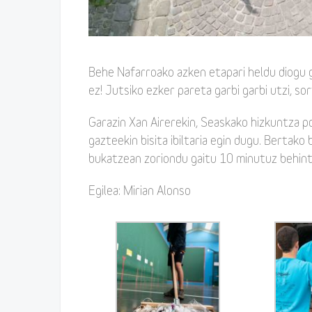
Behe Nafarroako azken etapari heldu diogu g
ez! Jutsiko ezker pareta garbi garbi utzi, so
Garazin Xan Airerekin, Seaskako hizkuntza p
gazteekin bisita ibiltaria egin dugu. Bertako
bukatzean zoriondu gaitu 10 minutuz behint
Egilea: Mirian Alonso