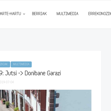
PARTE-HARTU
BERRIAK
MULTIMEDIA
ERREKONOZI
ZKIAK
MULTIMEDIA
 Jutsi -> Donibane Garazi
019-07-04