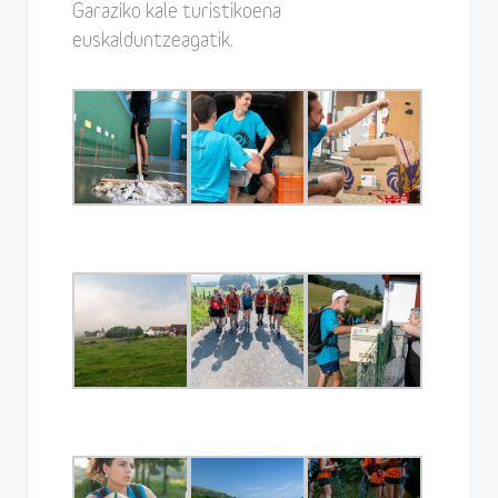
Garaziko kale turistikoena
euskalduntzeagatik.