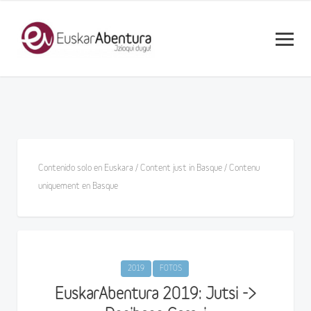
Contenido solo en Euskara / Content just in Basque / Contenu
uniquement en Basque
2019
FOTOS
EuskarAbentura 2019: Jutsi ->