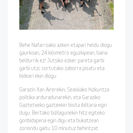
Behe Nafarroako azken etapari heldu diogu
gaurkoan, 24 kilometro eguzkipean, baina
beldurrik ez! Jutsiko ezker pareta garbi
garbi utzi, sortutako zaborra pisatu eta
bideari ekin diogu.
Garazin Xan Airerekin, Seaskako hizkuntza
politika arduradunarekin, eta Garaziko
Gaztetxeko gazteekin bisita ibiltaria egin
dugu. Bertako bizilagunekin hitz egiteko
gonbidapena egin digu eta bukatzean
zoriondu gaitu 10 minutuz behintzat