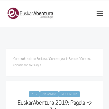
Contenido solo en Euskara / Content just in Basque / Contenu
uniquement en Basque
2019
ARGAZKIAK
MULTIMEDIA
EuskarAbentura 2019: Pagola –>