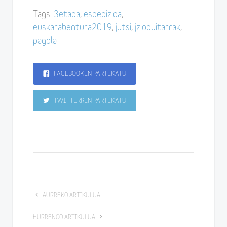
Tags:
3etapa
,
espedizioa
,
euskarabentura2019
,
jutsi
,
jzioquitarrak
,
pagola
FACEBOOKEN PARTEKATU
TWITTERREN PARTEKATU
AURREKO ARTIKULUA
HURRENGO ARTIKULUA