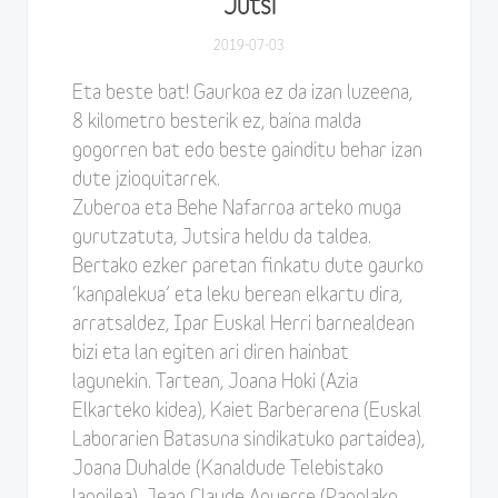
Jutsi
2019-07-03
Eta beste bat! Gaurkoa ez da izan luzeena,
8 kilometro besterik ez, baina malda
gogorren bat edo beste gainditu behar izan
dute jzioquitarrek.
Zuberoa eta Behe Nafarroa arteko muga
gurutzatuta, Jutsira heldu da taldea.
Bertako ezker paretan finkatu dute gaurko
‘kanpalekua’ eta leku berean elkartu dira,
arratsaldez, Ipar Euskal Herri barnealdean
bizi eta lan egiten ari diren hainbat
lagunekin. Tartean, Joana Hoki (Azia
Elkarteko kidea), Kaiet Barberarena (Euskal
Laborarien Batasuna sindikatuko partaidea),
Joana Duhalde (Kanaldude Telebistako