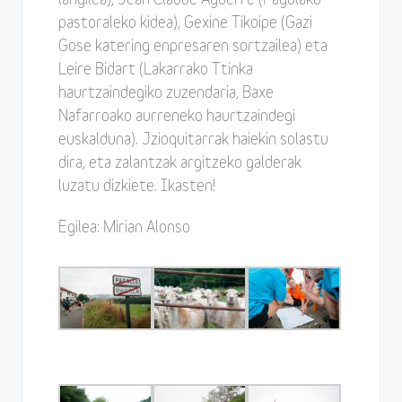
langilea), Jean Claude Aguerre (Pagolako
pastoraleko kidea), Gexine Tikoipe (Gazi
Gose katering enpresaren sortzailea) eta
Leire Bidart (Lakarrako Ttinka
haurtzaindegiko zuzendaria, Baxe
Nafarroako aurreneko haurtzaindegi
euskalduna). Jzioquitarrak haiekin solastu
dira, eta zalantzak argitzeko galderak
luzatu dizkiete. Ikasten!
Egilea: Mirian Alonso