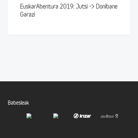
EuskarAbentura 2019: Jutsi -> Donibane
Garazi
Babesleak