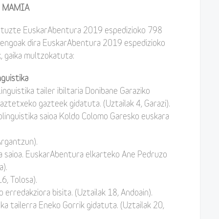
N MAMIA
dituzte EuskarAbentura 2019 espedizioko 798
orengoak dira EuskarAbentura 2019 espedizioko
, gaika multzokatuta:
nguistika
nguistika tailer ibiltaria Donibane Garaziko
aztetxeko gazteek gidatuta. (Uztailak 4, Garazi).
olinguistika saioa Koldo Colomo Garesko euskara
Argantzun).
ka saioa. EuskarAbentura elkarteko Ane Pedruzo
a).
6, Tolosa).
erredakziora bisita. (Uztailak 18, Andoain).
ka tailerra Eneko Gorrik gidatuta. (Uztailak 20,