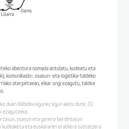
beteko abentura nomada antolatu, kudeatu eta
k), komunikazio-, osasun- eta logistika-taldeko
riako aterpetxean, elkar ongi ezagutu, taldea
o.
ko duen ibilbidea egunez egun aletu dute, 31
k ezagutzeko.
rtasun, osasun eta genero berdintasun
en kudeaketa eta euskararen erabilera sustatzera