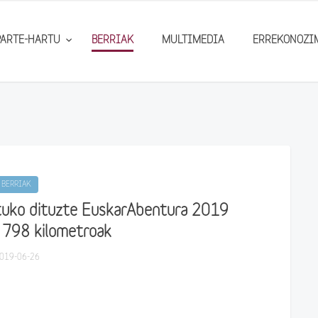
PARTE-HARTU
BERRIAK
MULTIMEDIA
ERREKONOZI
BERRIAK
stuko dituzte EuskarAbentura 2019
 798 kilometroak
019-06-26