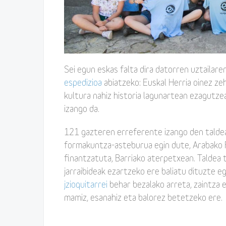
Sei egun eskas falta dira datorren uztailar
espedizioa
abiatzeko: Euskal Herria oinez ze
kultura nahiz historia lagunartean ezagutze
izango da.
121 gazteren erreferente izango den taldea
formakuntza-asteburua egin dute, Arabako 
finantzatuta, Barriako aterpetxean. Taldea t
jarraibideak ezartzeko ere baliatu dituzte 
jzioquitarrei
behar bezalako arreta, zaintza 
mamiz, esanahiz eta balorez betetzeko ere.