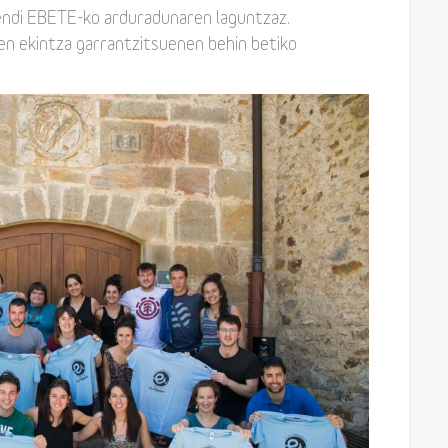
endi EBETE-ko arduradunaren laguntzaz.
ten ekintza garrantzitsuenen behin betiko