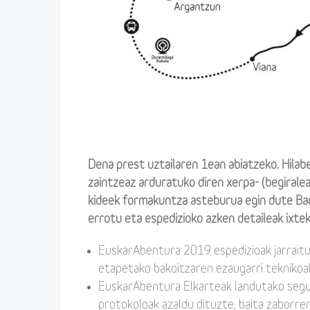
Dena prest uztailaren 1ean abiatzeko. Hila
zaintzeaz arduratuko diren xerpa- (begiralea
kideek formakuntza asteburua egin dute Bar
errotu eta espedizioko azken detaileak ixtek
EuskarAbentura 2019 espedizioak jarraitu
etapetako bakoitzaren ezaugarri teknikoa
EuskarAbentura Elkarteak landutako segu
protokoloak azaldu dituzte, baita zaborr