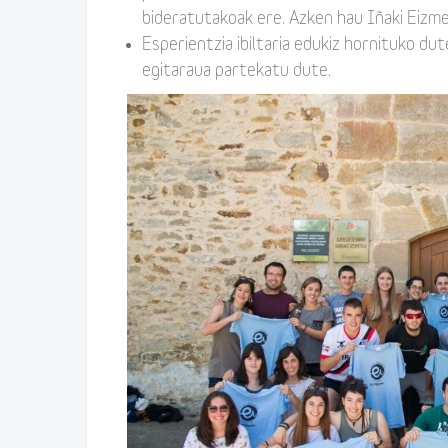
bideratutakoak ere. Azken hau Iñaki Eizm
Esperientzia ibiltaria edukiz hornituko du
egitaraua partekatu dute.