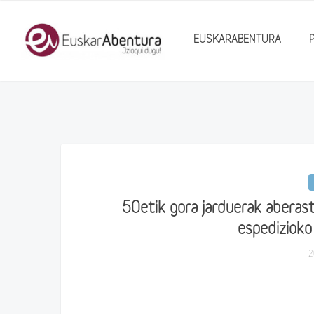
EUSKARABENTURA
50etik gora jarduerak abera
espedizioko
2