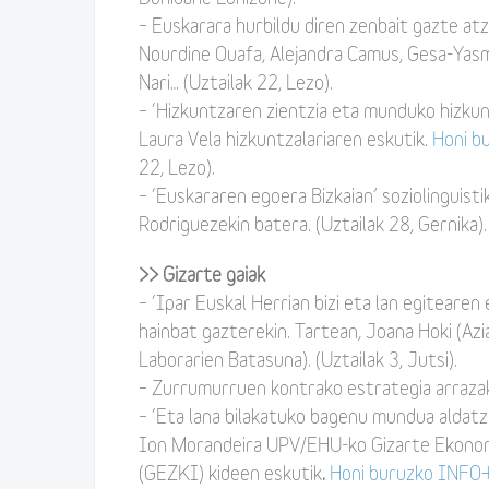
– Euskarara hurbildu diren zenbait gazte at
Nourdine Ouafa, Alejandra Camus, Gesa-Yas
Nari… (Uztailak 22, Lezo).
– ‘Hizkuntzaren zientzia eta munduko hizkun
Laura Vela hizkuntzalariaren eskutik.
Honi b
22, Lezo).
– ‘Euskararen egoera Bizkaian’ soziolinguisti
Rodriguezekin batera. (Uztailak 28, Gernika).
>> Gizarte gaiak
– ‘Ipar Euskal Herrian bizi eta lan egitearen
hainbat gazterekin. Tartean, Joana Hoki (Azi
Laborarien Batasuna). (Uztailak 3, Jutsi).
– Zurrumurruen kontrako estrategia arrazaker
– ‘Eta lana bilakatuko bagenu mundua aldat
Ion Morandeira UPV/EHU-ko Gizarte Ekonom
(GEZKI) kideen eskutik
.
Honi buruzko INFO