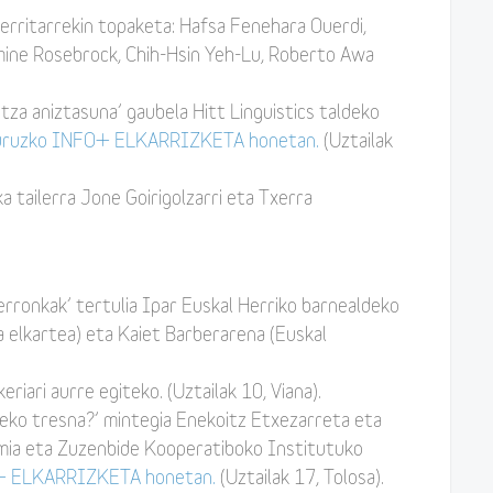
zerritarrekin topaketa: Hafsa Fenehara Ouerdi,
mine Rosebrock, Chih-Hsin Yeh-Lu, Roberto Awa
tza aniztasuna’ gaubela Hitt Linguistics taldeko
uruzko INFO+ ELKARRIZKETA honetan.
(Uztailak
ka tailerra Jone Goirigolzarri eta Txerra
 erronkak’ tertulia Ipar Euskal Herriko barnealdeko
a elkartea) eta Kaiet Barberarena (Euskal
iari aurre egiteko. (Uztailak 10, Viana).
zeko tresna?’ mintegia Enekoitz Etxezarreta eta
ia eta Zuzenbide Kooperatiboko Institutuko
+ ELKARRIZKETA honetan.
(Uztailak 17, Tolosa).