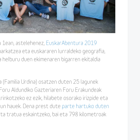
en 1ean, astelehenez,
EuskarAbentura 2019
harkatzea eta euskararen lurraldeko geografia,
a helburu duen ekimenaren bigarren ekitaldia
 (Familia Urdina) osatzen duten 25 lagunek
Foru Aldundiko Gazteriaren Foru Erakundeak
rinkotzeko ez ezik, hilabete osorako irizpide eta
egun hauek. Dena prest dute
parte hartuko duten
eta tratua eskaintzeko, bai eta 798 kilometroak