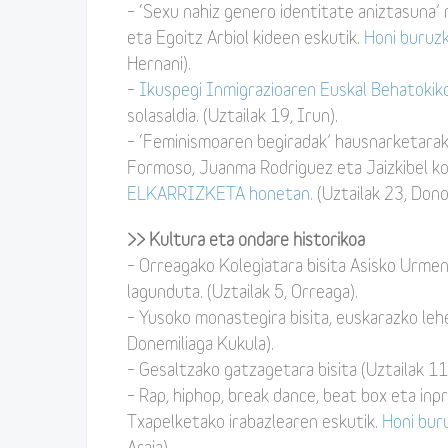
– ‘Sexu nahiz genero identitate aniztasuna’
eta Egoitz Arbiol kideen eskutik.
Honi buru
Hernani).
–
Ikuspegi Inmigrazioaren Euskal Behatokik
solasaldia. (Uztailak 19, Irun).
– ‘Feminismoaren begiradak’ hausnarketarak
Formoso, Juanma Rodriguez eta Jaizkibel ko
ELKARRIZKETA honetan.
(Uztailak 23, Dono
>> Kultura eta ondare historikoa
– Orreagako Kolegiatara bisita Asisko Urmen
lagunduta. (Uztailak 5, Orreaga).
– Yusoko monastegira bisita, euskarazko lehen
Donemiliaga Kukula).
– Gesaltzako gatzagetara bisita (Uztailak 11
– Rap, hiphop, break dance, beat box eta inp
Txapelketako irabazlearen eskutik.
Honi bur