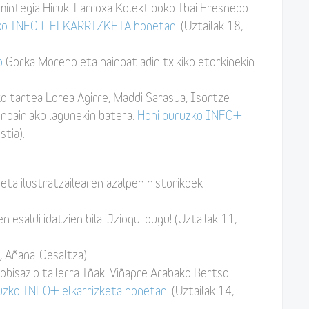
 mintegia Hiruki Larroxa Kolektiboko Ibai Fresnedo
zko INFO+ ELKARRIZKETA honetan.
(Uztailak 18,
o
Gorka Moreno eta hainbat adin txikiko etorkinekin
o tartea Lorea Agirre, Maddi Sarasua, Isortze
npainiako lagunekin batera.
Honi buruzko INFO+
stia).
eta ilustratzailearen azalpen historikoek
 esaldi idatzien bila. Jzioqui dugu! (Uztailak 11,
, Añana-Gesaltza).
robisazio tailerra Iñaki Viñapre Arabako Bertso
uzko INFO+ elkarrizketa honetan.
(Uztailak 14,