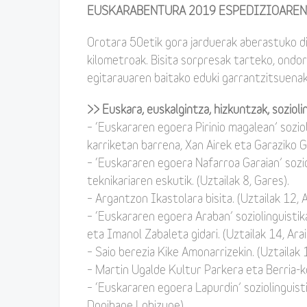
EUSKARABENTURA 2019 ESPEDIZIOARE
Orotara 50etik gora jarduerak aberastuko 
kilometroak. Bisita sorpresak tarteko, ond
egitarauaren baitako eduki garrantzitsuenak
>> Euskara, euskalgintza, hizkuntzak, sozioli
– ‘Euskararen egoera Pirinio magalean’ sozioli
karriketan barrena, Xan Airek eta Garaziko G
– ‘Euskararen egoera Nafarroa Garaian’ sozi
teknikariaren eskutik. (Uztailak 8, Gares).
– Argantzon Ikastolara bisita. (Uztailak 12, 
– ‘Euskararen egoera Araban’ soziolinguisti
eta Imanol Zabaleta gidari. (Uztailak 14, Arai
– Saio berezia Kike Amonarrizekin. (Uztailak 1
– Martin Ugalde Kultur Parkera eta Berria-ko 
– ‘Euskararen egoera Lapurdin’ soziolinguisti
Donibane Lohizune).