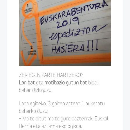
ZER EGIN PARTE HARTZEKO?
Lan bat
eta
motibazio gutun bat
bidali
behar dizkiguzu.
Lana egiteko, 3 gairen artean 1 aukeratu
beharko duzu:
– Maite ditut maite gure bazterrak: Euskal
Herria eta aztarna ekologikoa.