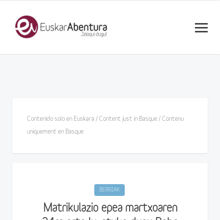
Contenido solo en Euskara / Content just in Basque / Contenu
uniquement en Basque
BERRIAK
Matrikulazio epea martxoaren