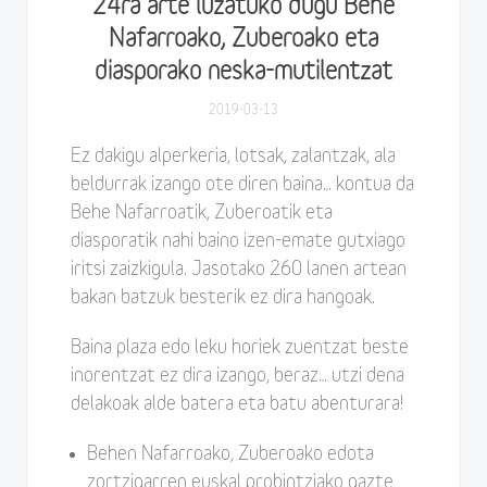
24ra arte luzatuko dugu Behe
Nafarroako, Zuberoako eta
diasporako neska-mutilentzat
2019-03-13
Ez dakigu alperkeria, lotsak, zalantzak, ala
beldurrak izango ote diren baina… kontua da
Behe Nafarroatik, Zuberoatik eta
diasporatik nahi baino izen-emate gutxiago
iritsi zaizkigula. Jasotako 260 lanen artean
bakan batzuk besterik ez dira hangoak.
Baina plaza edo leku horiek zuentzat beste
inorentzat ez dira izango, beraz… utzi dena
delakoak alde batera eta batu abenturara!
Behen Nafarroako, Zuberoako edota
zortzigarren euskal probintziako gazte