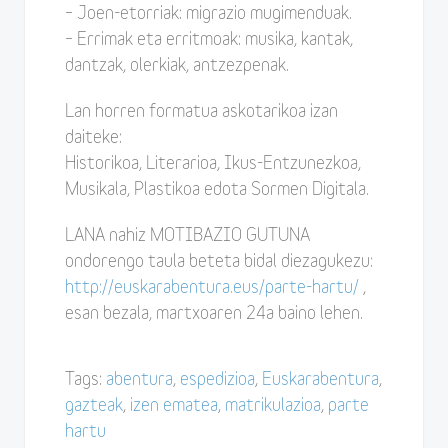
– Joen-etorriak: migrazio mugimenduak.
– Errimak eta erritmoak: musika, kantak,
dantzak, olerkiak, antzezpenak.
Lan horren formatua askotarikoa izan
daiteke:
Historikoa, Literarioa, Ikus-Entzunezkoa,
Musikala, Plastikoa edota Sormen Digitala.
LANA nahiz MOTIBAZIO GUTUNA
ondorengo taula beteta bidal diezagukezu:
http://euskarabentura.eus/parte-hartu/
,
esan bezala, martxoaren 24a baino lehen.
Tags:
abentura
,
espedizioa
,
Euskarabentura
,
gazteak
,
izen ematea
,
matrikulazioa
,
parte
hartu