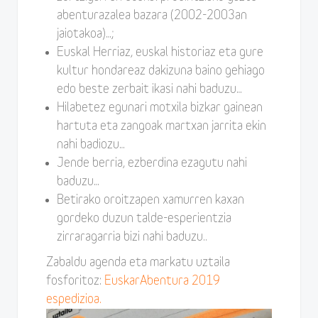
abenturazalea bazara (2002-2003an
jaiotakoa)…;
Euskal Herriaz, euskal historiaz eta gure
kultur hondareaz dakizuna baino gehiago
edo beste zerbait ikasi nahi baduzu…
Hilabetez egunari motxila bizkar gainean
hartuta eta zangoak martxan jarrita ekin
nahi badiozu…
Jende berria, ezberdina ezagutu nahi
baduzu…
Betirako oroitzapen xamurren kaxan
gordeko duzun talde-esperientzia
zirraragarria bizi nahi baduzu..
Zabaldu agenda eta markatu uztaila
fosforitoz:
EuskarAbentura 2019
espedizioa.