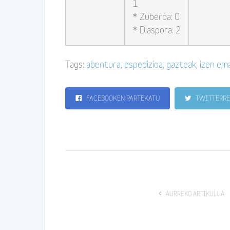
1
* Zuberoa: 0
* Diaspora: 2
Tags:
abentura
,
espedizioa
,
gazteak
,
izen em
FACEBOOKEN PARTEKATU
TWITTERRE
AURREKO ARTIKULUA