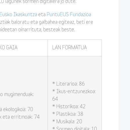
10 lagunek sormen digitalera jo dute.
Eusko Ikaskuntza
eta
PuntuEUS Fundazioa
uztiak baloratu eta galbahea egiteaz, beti ere
izpideetan oinarrituta, besteak beste.
KO GAIA
LAN FORMATUA
* Literarioa: 86
* Ikus-entzunezkoa:
io mugimenduak:
64
* Historikoa: 42
a ekologikoa: 70
* Plastikoa: 38
k eta erritmoak: 74
* Musikala: 20
* Sormen digitala: 10