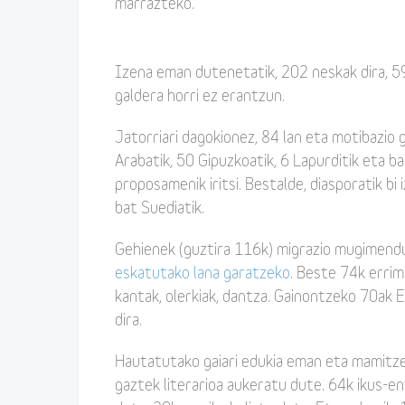
marrazteko.
Izena eman dutenetatik, 202 neskak dira, 59
galdera horri ez erantzun.
Jatorriari dagokionez, 84 lan eta motibazio g
Arabatik, 50 Gipuzkoatik, 6 Lapurditik eta ba
proposamenik iritsi. Bestalde, diasporatik bi
bat Suediatik.
Gehienek (guztira 116k) migrazio mugimend
eskatutako lana garatzeko
. Beste 74k errim
kantak, olerkiak, dantza. Gainontzeko 70ak 
dira.
Hautatutako gaiari edukia eman eta mamit
gaztek literarioa aukeratu dute. 64k ikus-en