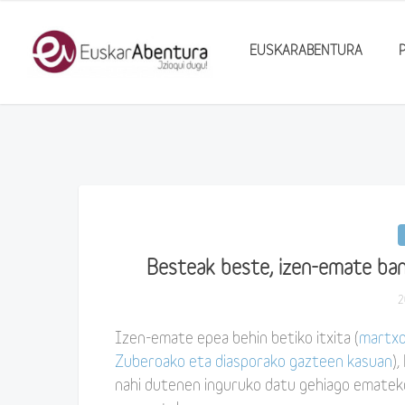
EUSKARABENTURA
Besteak beste, izen-emate bana
2
Izen-emate epea behin betiko itxita (
martxo
Zuberoako eta diasporako gazteen kasuan
)
nahi dutenen inguruko datu gehiago emateko