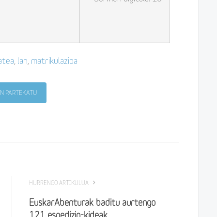
atea
,
lan
,
matrikulazioa
N PARTEKATU
HURRENGO ARTIKULUA
EuskarAbenturak baditu aurtengo
121 espedizio-kideak