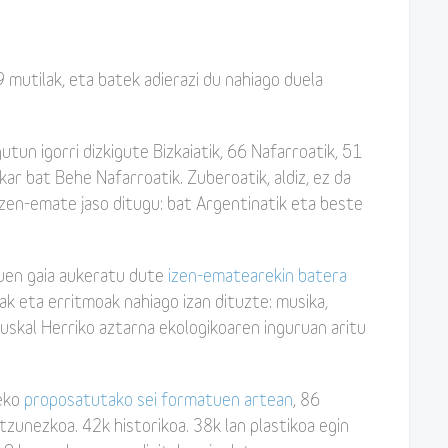
 mutilak, eta batek adierazi du nahiago duela
utun igorri dizkigute Bizkaiatik, 66 Nafarroatik, 51
kar bat Behe Nafarroatik. Zuberoatik, aldiz, ez da
 izen-emate jaso ditugu: bat Argentinatik eta beste
uen gaia aukeratu dute
izen-ematearekin batera
ak eta erritmoak nahiago izan dituzte: musika,
Euskal Herriko aztarna ekologikoaren inguruan aritu
zeko
proposatutako sei formatuen artean
, 86
tzunezkoa. 42k historikoa. 38k lan plastikoa egin