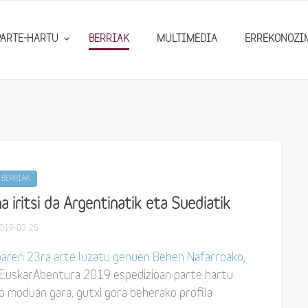
PARTE-HARTU
BERRIAK
MULTIMEDIA
ERREKONOZI
BERRIAK
 iritsi da Argentinatik eta Suediatik
019-03-25
aren 23ra arte luzatu genuen Behen Nafarroako,
, EuskarAbentura 2019 espedizioan parte hartu
 moduan gara, gutxi gora beherako profila