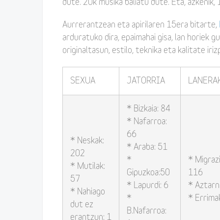
dute. 20k musika baliatu dute. Eta, azkenik, 
Aurrerantzean eta apirilaren 15era bitarte,
arduratuko dira, epaimahai gisa, lan horiek g
originaltasun, estilo, teknika eta kalitate ir
SEXUA
JATORRIA
LANERA
* Bizkaia: 84
* Nafarroa:
66
* Neskak:
* Araba: 51
202
*
* Migraz
* Mutilak:
Gipuzkoa:50
116
57
* Lapurdi: 6
* Aztarn
* Nahiago
*
* Errima
dut ez
B.Nafarroa:
erantzun: 1