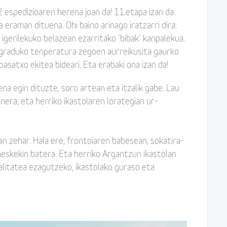
espedizioaren herena joan da! 11.etapa izan da
eraman dituena. Ohi baino arinago iratzarri dira:
gerilekuko belazean ezarritako ‘bibak’ kanpalekua.
 graduko tenperatura zegoen aurreikusita gaurko
asatxo ekitea bideari. Eta erabaki ona izan da!
a egin dituzte, soro artean eta itzalik gabe. Lau
era, eta herriko ikastolaren lorategian ur-
 zehar. Hala ere, frontoiaren babesean, sokatira-
neskekin batera. Eta herriko Argantzun ikastolan
alitatea ezagutzeko, ikastolako guraso eta