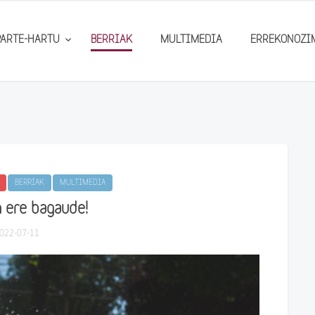
PARTE-HARTU
BERRIAK
MULTIMEDIA
ERREKONOZI
BERRIAK
MULTIMEDIA
n ere bagaude!
022-07-11