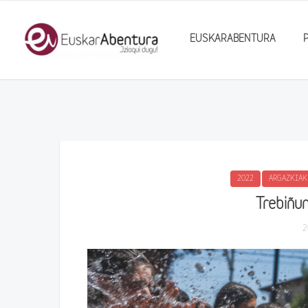
EUSKARABENTURA
2022
ARGAZKIAK
Trebiñu
2