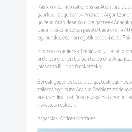
Kasik konturatu gabe, EuskarAbentura 2022 
gaurkoa, jzioquitarrak Añanatik Argantzunera 
goizeko 6tan desegin dute gazteek Añanako i
Gaua fresko antzean pasatu bada ere, ia 40
egunerako, eta horregatik erabaki dute 7ak p
Kilometro gehienak Trebiñuko lurretan barren
ordu eta erdiren buruan heldu dira Argantzun
jolasetan ibili dira freskatzeko.
Beroak gogor estutu ditu gazteak egun osoan
tailerra egin dute Araiako Badaiotz taldeko 
ere izan dira Trebiñuko euskal hiztunen erre
irakasleen eskutik.
Argazkiak: Andrea Martinez