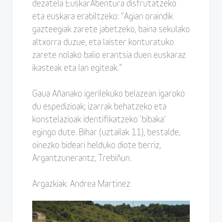
dezatela EuskarAbentura disfrutatzeko
eta euskara erabiltzeko: “Agian oraindik
gazteegiak zarete jabetzeko, baina sekulako
altxorra duzue, eta laister konturatuko
zarete nolako balio erantsia duen euskaraz
ikasteak eta lan egiteak.”
Gaua Añanako igerilekuko belazean igaroko
du espedizioak; izarrak behatzeko eta
konstelazioak identifikatzeko ‘bibaka’
egingo dute. Bihar (uztailak 11), bestalde,
oinezko bideari helduko diote berriz,
Argantzunerantz, Trebiñun.
Argazkiak: Andrea Martinez