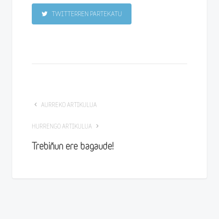
TWITTERREN PARTEKATU
AURREKO ARTIKULUA
HURRENGO ARTIKULUA
Trebiñun ere bagaude!