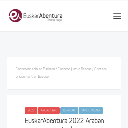
Contenido solo en Euskara / Content just in Basque / Contenu
uniquement en Basque
2022
ARGAZKIAK
BERRIAK
MULTIMEDIA
EuskarAbentura 2022 Araban