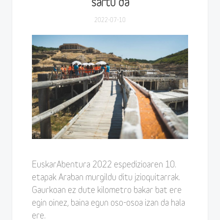
sartu da
2022-07-10
EuskarAbentura 2022 espedizioaren 10.
etapak Araban murgildu ditu jzioquitarrak.
Gaurkoan ez dute kilometro bakar bat ere
egin oinez, baina egun oso-osoa izan da hala
ere.