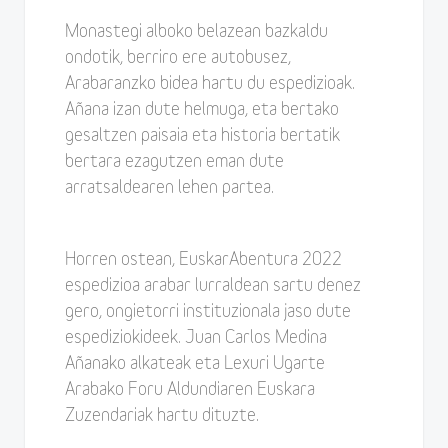
Monastegi alboko belazean bazkaldu
ondotik, berriro ere autobusez,
Arabaranzko bidea hartu du espedizioak.
Añana izan dute helmuga, eta bertako
gesaltzen paisaia eta historia bertatik
bertara ezagutzen eman dute
arratsaldearen lehen partea.
Horren ostean, EuskarAbentura 2022
espedizioa arabar lurraldean sartu denez
gero, ongietorri instituzionala jaso dute
espediziokideek. Juan Carlos Medina
Añanako alkateak eta Lexuri Ugarte
Arabako Foru Aldundiaren Euskara
Zuzendariak hartu dituzte.