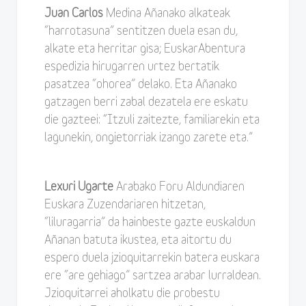
Juan Carlos
Medina Añanako alkateak
“harrotasuna” sentitzen duela esan du,
alkate eta herritar gisa; EuskarAbentura
espedizia hirugarren urtez bertatik
pasatzea “ohorea” delako. Eta Añanako
gatzagen berri zabal dezatela ere eskatu
die gazteei: “Itzuli zaitezte, familiarekin eta
lagunekin, ongietorriak izango zarete eta.”
Lexuri Ugarte
Arabako Foru Aldundiaren
Euskara Zuzendariaren hitzetan,
“liluragarria” da hainbeste gazte euskaldun
Añanan batuta ikustea, eta aitortu du
espero duela jzioquitarrekin batera euskara
ere “are gehiago” sartzea arabar lurraldean.
Jzioquitarrei aholkatu die probestu