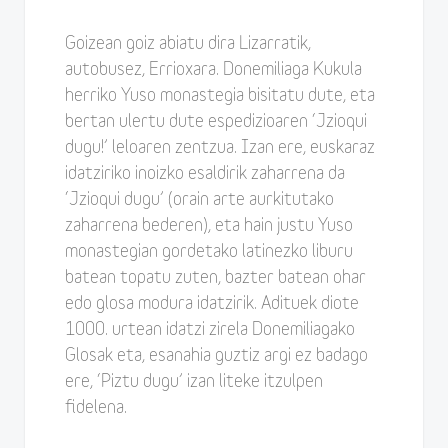
Goizean goiz abiatu dira Lizarratik,
autobusez, Errioxara. Donemiliaga Kukula
herriko Yuso monastegia bisitatu dute, eta
bertan ulertu dute espedizioaren ‘Jzioqui
dugu!’ leloaren zentzua. Izan ere, euskaraz
idatziriko inoizko esaldirik zaharrena da
‘Jzioqui dugu’ (orain arte aurkitutako
zaharrena bederen), eta hain justu Yuso
monastegian gordetako latinezko liburu
batean topatu zuten, bazter batean ohar
edo glosa modura idatzirik. Adituek diote
1000. urtean idatzi zirela Donemiliagako
Glosak eta, esanahia guztiz argi ez badago
ere, ‘Piztu dugu’ izan liteke itzulpen
fidelena.