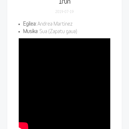
Irun
2019-07-19
Egilea:
Andrea Martinez
Musika
: Sua (Zapatu gaua)