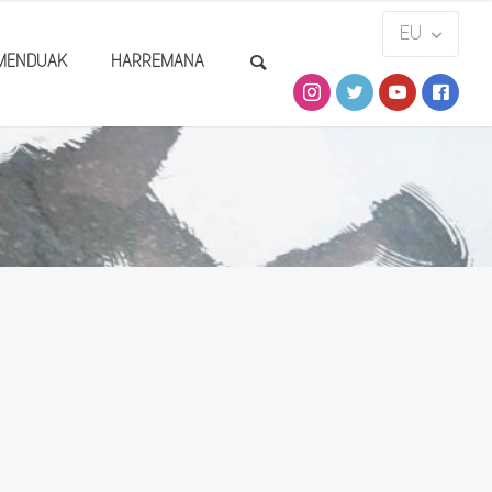
MENDUAK
HARREMANA