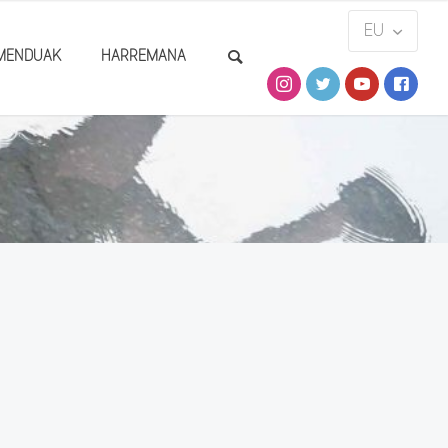
MENDUAK
HARREMANA