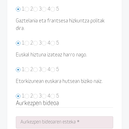
1
2
3
4
5
Gaztelania eta frantsesa hizkuntza politak
dira.
1
2
3
4
5
Euskal hiztuna izateaz harro nago.
1
2
3
4
5
Etorkizunean euskara hutsean biziko naiz.
1
2
3
4
5
Aurkezpen bideoa