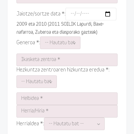
Jaiotze/sortze data *:
2009 eta 2010 (2011 SOILIK Lapurdi, Baxe-
nafarroa, Zuberoa eta diasporako gazteak)
Generoa *:
Hezkuntza zentroaren hizkuntza eredua *:
Herrialdea *: