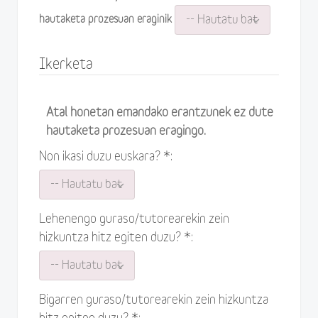
hautaketa prozesuan eraginik
Ikerketa
Atal honetan emandako erantzunek ez dute
hautaketa prozesuan eragingo.
Non ikasi duzu euskara? *:
Lehenengo guraso/tutorearekin zein
hizkuntza hitz egiten duzu? *:
Bigarren guraso/tutorearekin zein hizkuntza