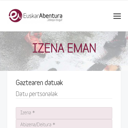
IZENA EMAN
Gaztearen datuak
Datu pertsonalak