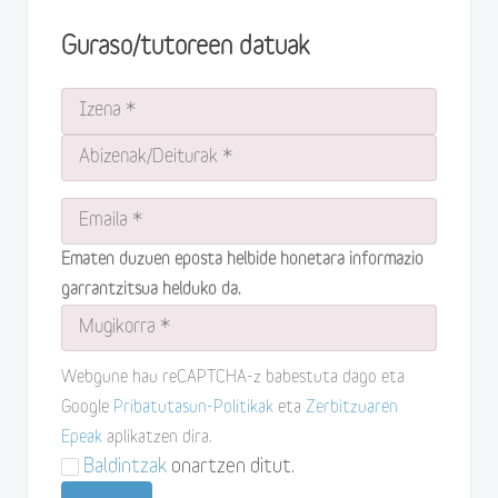
Guraso/tutoreen datuak
Ematen duzuen eposta helbide honetara informazio
garrantzitsua helduko da.
Webgune hau reCAPTCHA-z babestuta dago eta
Google
Pribatutasun-Politikak
eta
Zerbitzuaren
Epeak
aplikatzen dira.
Baldintzak
onartzen ditut.