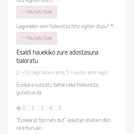
hitz egiten duzu? *:
Lagunekin zein hizkuntza hitz egiten duzu? *:
Esaldi hauekiko zure adostasuna
baloratu
(1 = Ez nago batere ados; 5 = Guztiz ados nago)
Euskara sustatu beharreko hizkuntza
gutxitua da.
1
2
3
4
5
"Euskaraz bizi nahi dut" askotan esaten diot
nire buruari.