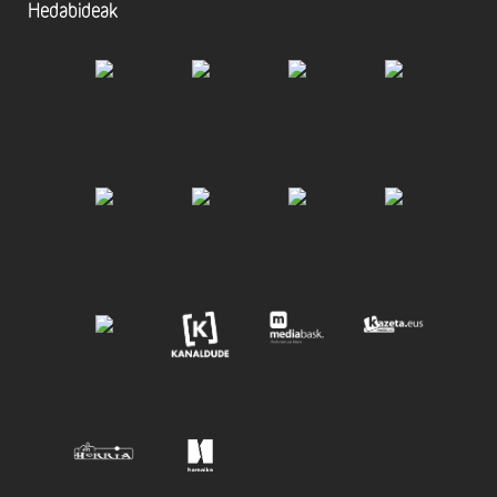
Hedabideak