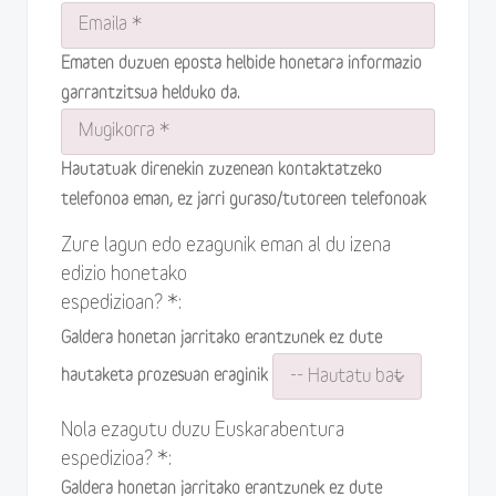
Ematen duzuen eposta helbide honetara informazio
garrantzitsua helduko da.
Hautatuak direnekin zuzenean kontaktatzeko
telefonoa eman, ez jarri guraso/tutoreen telefonoak
Zure lagun edo ezagunik eman al du izena
edizio honetako
espedizioan? *:
Galdera honetan jarritako erantzunek ez dute
hautaketa prozesuan eraginik
Nola ezagutu duzu Euskarabentura
espedizioa? *:
Galdera honetan jarritako erantzunek ez dute