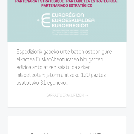
Espediziorik gabeko urte baten ostean gure
elkartea EuskarAbenturaren hirugarren
edizioa antolatzen saiatu da azken
hilabeteotan: jatorri anitzeko 120 gaztez
osatutako 31 eguneko…
JARRAITU IRAKURTZEN