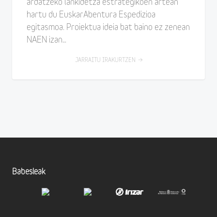
ardatzeko lankidetza estrategikoen artean
hartu du EuskarAbentura Espedizioa
egitasmoa. Proiektua ideia bat baino ez zenean
NAEN izan…
JARRAITU IRAKURTZEN
Babesleak