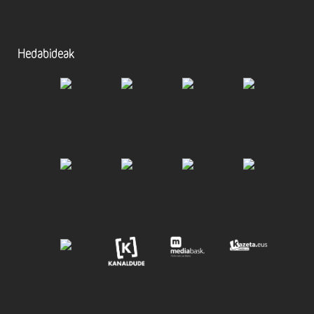
Hedabideak