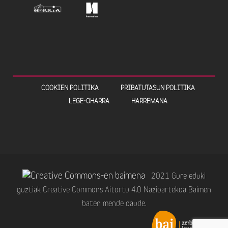
COOKIEN POLITIKA
PRIBATUTASUN POLITIKA
LEGE-OHARRA
HARREMANA
2021 Gure eduki
guztiak Creative Commons Aitortu 4.0 Nazioartekoa Baimen
baten mende daude.