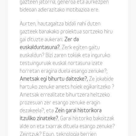
gazteen jatorria, generoa eta aurkezpen
bideoan adierazitako motibazioa ere.
Aurten, hautagaitza bidali nahi duten
gazteek banakako proiektua sortzeko hiru
gai dituzte aukeran:
Zer da
euskalduntasuna?
, Zerk egiten gaitu
euskaldun? Bizi zaren tokiak eta inguruko
testuinguruak euskal nortasuna izate
horretan eragina duela esango zenuke?;
Ametsak egi bihurtu daitezke?,
Ze jokabide
hartuko zenuke amets hoiek egikaritzeko ?
Ametsak errealitate bihurtzera heltzeko
prozesuan zer esango zenuke eragin
dezakeela?; eta
Zein garai historikora
itzuliko zinateke?
, Garai historiko bakoitzak
alde on eta txarrak dituela esango zenuke?
Zeintzuk? Egun, teknologia berrien