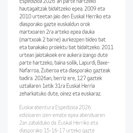
Espedizioa 2026”an parte hartzeko
hautagaitzak bidaltzeko epea. 2009 eta
2010 urteetan jaio den Euskal Herriko eta
diasporako gazte euskaldun orok
martxoaren 2ra arteko epea dauka
(martxoak 2 barne) aurkezpen bideo bat
eta banakako proiektu bat bidaltzeko. 2011
urtean jaiotakoek ere aukera izango dute
parte hartzeko, baina soilik, Lapurdi, Baxe-
Nafarroa, Zuberoa eta diasporako gazteak
badira. 2026an, berriz ere, 127 gaztek
uztailaren 1etik 31ra Euskal Herria
zeharkatuko dute, oinez eta euskaraz.
Euskarabentura Espedizioa 2026
edizioaren izen-emate epea abenduaren
2an zabalduko da. Euskal Herriko eta
diasporako 15-16-17 urteko gazte