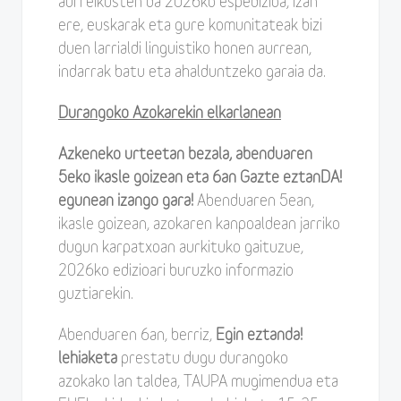
aurreikusten da 2026ko espedizioa, izan
ere, euskarak eta gure komunitateak bizi
duen larrialdi linguistiko honen aurrean,
indarrak batu eta ahalduntzeko garaia da.
Durangoko Azokarekin elkarlanean
Azkeneko urteetan bezala, abenduaren
5eko ikasle goizean eta 6an Gazte eztanDA!
egunean izango gara!
Abenduaren 5ean,
ikasle goizean, azokaren kanpoaldean jarriko
dugun karpatxoan aurkituko gaituzue,
2026ko edizioari buruzko informazio
guztiarekin.
Abenduaren 6an, berriz,
Egin eztanda!
lehiaketa
prestatu dugu durangoko
azokako lan taldea, TAUPA mugimendua eta