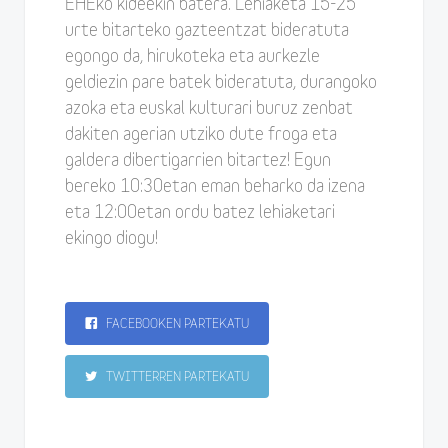
EHEko kideekin batera. Lehiaketa 15-25
urte bitarteko gazteentzat bideratuta
egongo da, hirukoteka eta aurkezle
geldiezin pare batek bideratuta, durangoko
azoka eta euskal kulturari buruz zenbat
dakiten agerian utziko dute froga eta
galdera dibertigarrien bitartez! Egun
bereko 10:30etan eman beharko da izena
eta 12:00etan ordu batez lehiaketari
ekingo diogu!
FACEBOOKEN PARTEKATU
TWITTERREN PARTEKATU