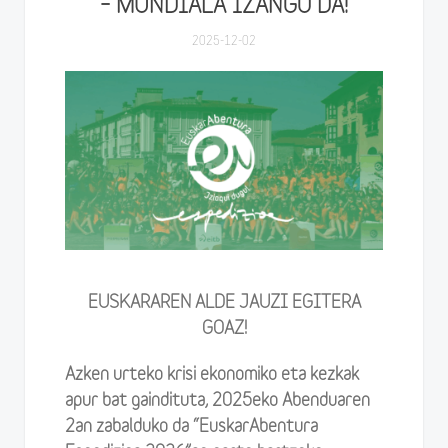
– MUNDIALA IZANGO DA!
2025-12-02
EUSKARAREN ALDE JAUZI EGITERA
GOAZ!
Azken urteko krisi ekonomiko eta kezkak
apur bat gaindituta,
2025eko Abenduaren
2an zabalduko da “EuskarAbentura