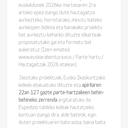
euskaldunek 2026ko martxoaren 2ra
arteko epea izango dute hautagaitza
aurkezteko, horretarako, minutu bateko
aurkezpen bideoa eta banakako proiektu
bat aurkeztu beharko dituzte elkarteak
proposatutako gai eta formatu bat
aukeratuz (Izen-ematea:
www.euskarabentura.eus / Parte hartu /
Hautagaitzak 2026 atalean).
Jasotako proiektuak, Eusko Ikaskuntzako
kideek ebaluatuko dituzte eta
apirilaren
22an 127 gazte parte-hartzaileen behin-
behineko zerrenda
argitaratuko da.
Espedizio taldeko kideak hautatzeko
kontuan izango dira, alde batetik, egin
duten proiektuaren balorazioa, baina baita