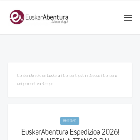
Contenido solo en Euskara / Content just in Basque / Contenu
uniquement en Basque
BERRIAK
EuskarAbentura Espedizioa 2026!