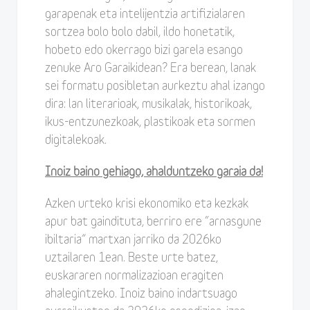
garapenak eta intelijentzia artifizialaren
sortzea bolo bolo dabil, ildo honetatik,
hobeto edo okerrago bizi garela esango
zenuke Aro Garaikidean? Era berean, lanak
sei formatu posibletan aurkeztu ahal izango
dira: lan literarioak, musikalak, historikoak,
ikus-entzunezkoak, plastikoak eta sormen
digitalekoak.
Inoiz baino gehiago, ahalduntzeko garaia da!
Azken urteko krisi ekonomiko eta kezkak
apur bat gaindituta, berriro ere “arnasgune
ibiltaria” martxan jarriko da 2026ko
uztailaren 1ean. Beste urte batez,
euskararen normalizazioan eragiten
ahalegintzeko. Inoiz baino indartsuago