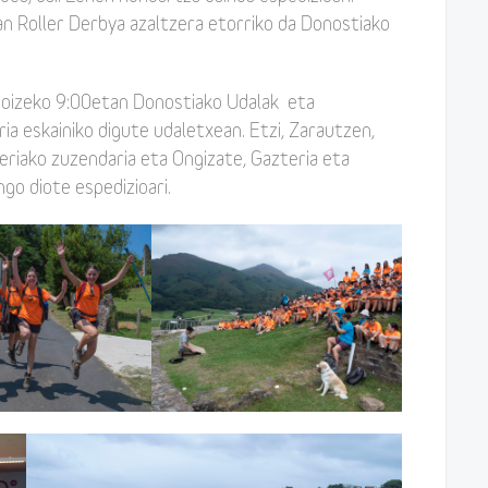
n Roller Derbya azaltzera etorriko da Donostiako
 goizeko 9:00etan Donostiako Udalak eta
ia eskainiko digute udaletxean. Etzi, Zarautzen,
eriako zuzendaria eta Ongizate, Gazteria eta
go diote espedizioari.