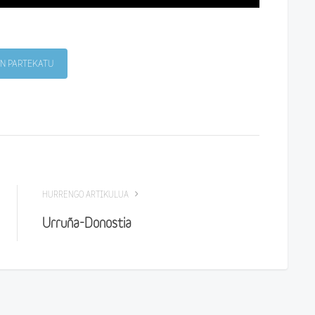
N PARTEKATU
HURRENGO ARTIKULUA
Urruña-Donostia