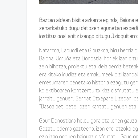
Baztan aldean bisita azkarra eginda, Baiona 
zeharkatuko dugu datozen egunetan espediz
instituzional anitz izango ditugu Jzioquitarr
Nafarroa, Lapurdi eta Gipuzkoa, hiru herrial
Baiona, Urruña eta Donostia, horiek izan dit
zein bihotza, proiektu eta ideia berriz betea
eraikitako irudiaz eta emakumeek bizi izand
erresumaren benetako historia ezagutu gen
kolektiboaren kontzertu txikiaz disfrutatu e
jarraitu genuen, Bernat Etxepare Lizeoan, b
“Basoa beti bete” ozen kantatu genuen eta U
Gaur Donostiara heldu gara eta lehen gauza 
Gozatu ederra gazteena, izan ere, atzoko egu
ezin izan genuen bainuaz disfrutatu. Gaur, o