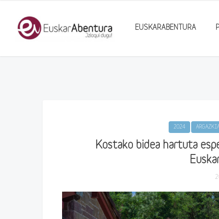
EUSKARABENTURA
2024
ARGAZKI
Kostako bidea hartuta espe
Euska
2