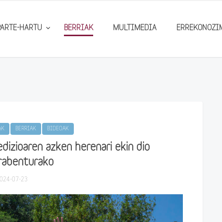
PARTE-HARTU
BERRIAK
MULTIMEDIA
ERREKONOZI
AK
BERRIAK
BIDEOAK
dizioaren azken herenari ekin dio
rabenturako
024-07-23