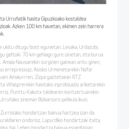
eta Urruñatik hasita Gipuzkoako kostaldea
ioak. Azken 100 km hauetan, ekimen zein harrera
ok.
de ukitu ditugu bost egunetan. Lesaka, Urdazubi,
ugu geltoki. 70 km gehiago gure oinetan, eta burua
k. Amaia Nausiarekin sorginen gainean aritu ginen,
ako errepresioaz; Asisko Urmenetarekin Nafar
uen Amaiurrren, Zizpa gaztetxean RTZ
ta Viñasprerekin hasitako inprobisazio ariketarekin
erriz, Punttu Kakotx taldearen kontzertuarekin
rruñako zineman Bizkarsoro pelikula ikusi.
Zurriolako hondartzan bainua hartzea izan da.
raldiaren ondorioz, Lapurdiko hondartzak itxita,
rdea, bai. Lehen hondartza bainua espedizioan.