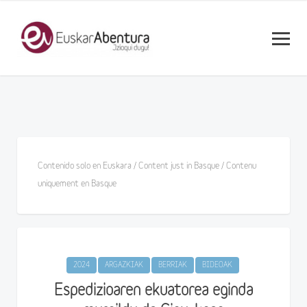
Contenido solo en Euskara / Content just in Basque / Contenu
uniquement en Basque
2024
ARGAZKIAK
BERRIAK
BIDEOAK
Espedizioaren ekuatorea eginda