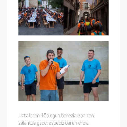
Uztailaren 15a egun berezia izan zen
zalantza gabe, espedizioaren erdia.