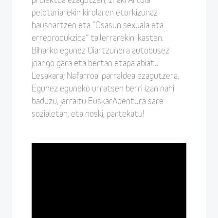
proiektua ezagutzen, Iñaki Artola
pelotariarekin kirolaren etorkizunaz
hausnartzen eta “Osasun sexuala eta
erreprodukzioa” tailerrarekin ikasten.
Biharko egunez Oiartzunera autobusez
joango gara eta bertan etapa abiatu
Lesakara; Nafarroa iparraldea ezagutzera.
Egunez eguneko urratsen berri izan nahi
baduzu, jarraitu EuskarAbentura sare
sozialetan, eta noski, partekatu!