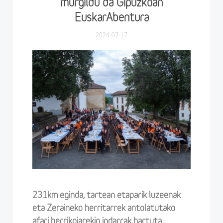
murgildu da Gipuzkoan
EuskarAbentura
2024-07-17
231km eginda, tartean etaparik luzeenak
eta Zeraineko herritarrek antolatutako
afari herrikoiarekin indarrak hartuta,