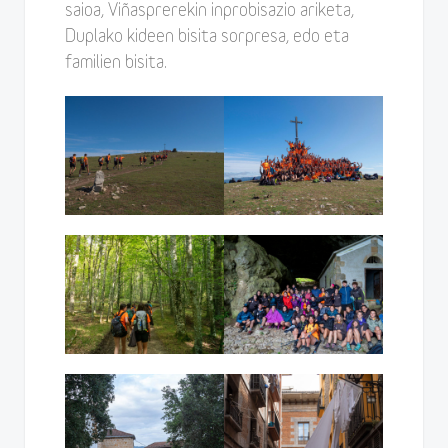
saioa, Viñasprerekin inprobisazio ariketa,
Duplako kideen bisita sorpresa, edo eta
familien bisita.