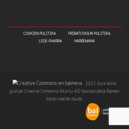
COOKIEN POLITIKA
PRIBATUTASUN POLITIKA
LEGE-OHARRA
HARREMANA
2021 Gure eduki
guztiak Creative Commons Aitortu 4.0 Nazioartekoa Baimen
baten mende daude.