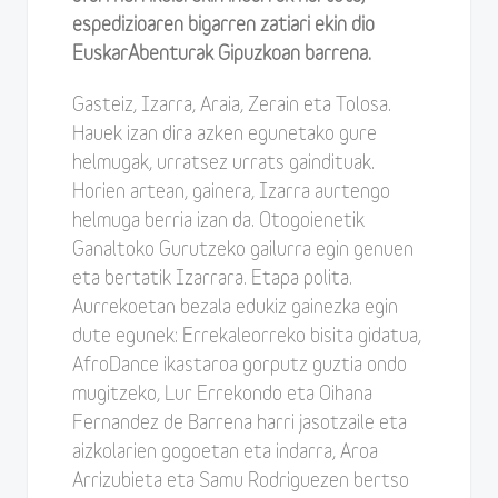
espedizioaren bigarren zatiari ekin dio
EuskarAbenturak Gipuzkoan barrena.
Gasteiz, Izarra, Araia, Zerain eta Tolosa.
Hauek izan dira azken egunetako gure
helmugak, urratsez urrats gaindituak.
Horien artean, gainera, Izarra aurtengo
helmuga berria izan da. Otogoienetik
Ganaltoko Gurutzeko gailurra egin genuen
eta bertatik Izarrara. Etapa polita.
Aurrekoetan bezala edukiz gainezka egin
dute egunek: Errekaleorreko bisita gidatua,
AfroDance ikastaroa gorputz guztia ondo
mugitzeko, Lur Errekondo eta Oihana
Fernandez de Barrena harri jasotzaile eta
aizkolarien gogoetan eta indarra, Aroa
Arrizubieta eta Samu Rodriguezen bertso