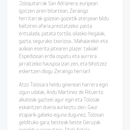
Jzioquitarrak San Adrianera, euripean
igotzen ziren bitartean, Zeraingo
herritarrak goizean goizetik aterpean bildu
baitziren afaria prestatzeko: pasta
entsalada, patata tortila, oilasko-hegalak,
gazta, segurako txorizoa… Mahaiarekin eta
aulkian eserita jatearen plazer txikiak!
Espedizioan erdia ospatu eta aurrera
jarraitzeko hauspoa izan zen, eta bihotzez
eskertzen diogu Zeraingo herriari!
Atzo Tolosara heldu ginenean harrera egin
zigun udalak, Andu Martinez de Rituerto
alkateak gazteei agur egin eta Tolosak
eskaintzen duena aurkeztu zien. Gaur
etaparik gabeko eguna dugunez, Tolosan
geldituko gara, besteak beste Geruzak