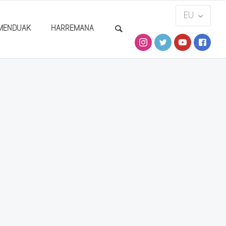
MENDUAK
HARREMANA