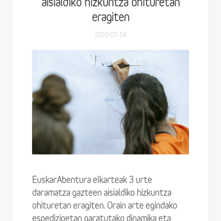
aisialdiko hizkuntza ohituretan
eragiten
2020-07-14
EuskarAbentura elkarteak 3 urte
daramatza gazteen aisialdiko hizkuntza
ohituretan eragiten. Orain arte egindako
espedizioetan garatutako dinamika eta