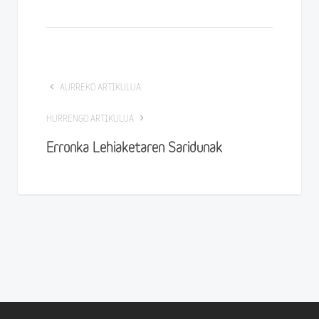
AURREKO ARTIKULUA
HURRENGO ARTIKULUA
Erronka Lehiaketaren Saridunak