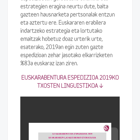
estrategien eragina neurtu dute, baita
gazteen hausnarketa pertsonalak entzun
eta aztertu ere. Euskararen erabilera
indartzeko estrategia eta lortutako
emaitzak hobetuz doaz urterik urte,
esaterako, 2019an egin zuten gazte
espedizioan zehar jasotako elkarrizketen
%83a euskaraz izan ziren.
EUSKARABENTURA ESPEDIZIOA 2019KO
TXOSTEN LINGUISTIKOA ↓