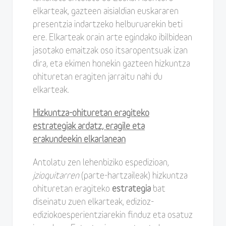
elkarteak, gazteen aisialdian euskararen
presentzia indartzeko helburuarekin beti
ere. Elkarteak orain arte egindako ibilbidean
jasotako emaitzak oso itsaropentsuak izan
dira, eta ekimen honekin gazteen hizkuntza
ohituretan eragiten jarraitu nahi du
elkarteak.
Hizkuntza-ohituretan eragiteko
estrategiak ardatz, eragile eta
erakundeekin elkarlanean
Antolatu zen lehenbiziko espedizioan,
jzioquitarren
(parte-hartzaileak) hizkuntza
ohituretan eragiteko
estrategia
bat
diseinatu zuen elkarteak, edizioz-
ediziokoesperientziarekin finduz eta osatuz