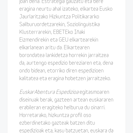
joan dena. Estrategia gauzatu eta bere
eragina neurtu ahal izateko, elkartea Eusko
Jaurlaritzako Hizkuntza Politikararko
Sailburuordetzarekin, Soziolinguistika
Klusterrarekin, EBETEko Iñaki
Eizmendirekin eta GEU elkartearekin
elkarlanean aritu da. Elkartearen
borondatea lankidetza horrekin jarraitzea
da, aurtengo espedizio bereziaren eta, dena
ondo bidean, etorriko diren espedizioen
kalitatea eta eragina hobetzen jarraitzeko.
EuskarAbentura Espedizioa
egitasmoaren
diseinuak berak, gazteen artean euskararen
erabileran eragiteko helburua du oinarri.
Horretarako, hizkuntza profil oso
ezberdinetako gazteak batzen ditu
espedizioak eta, kasu batzuetan, euskara da