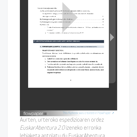
This flipbook was created in FlowPaper ↗
Aurten, urteroko espedizioaren ordez
EuskarAbentura 2.0
izeneko erronka
lehiaketa antolatu du EuskarAbentura