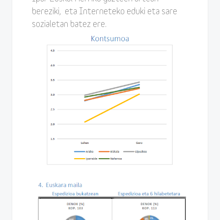
bereziki, eta Interneteko eduki eta sare
sozialetan batez ere.