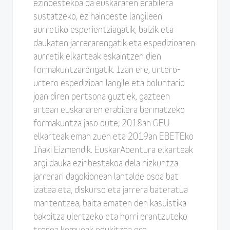
ezinbestekoa da euskararen erabilera
sustatzeko, ez hainbeste langileen
aurretiko esperientziagatik, baizik eta
daukaten jarrerarengatik eta espedizioaren
aurretik elkarteak eskaintzen dien
formakuntzarengatik. Izan ere, urtero-
urtero espedizioan langile eta boluntario
joan diren pertsona guztiek, gazteen
artean euskararen erabilera bermatzeko
formakuntza jaso dute; 2018an GEU
elkarteak eman zuen eta 2019an EBETEko
Iñaki Eizmendik. EuskarAbentura elkarteak
argi dauka ezinbestekoa dela hizkuntza
jarrerari dagokionean lantalde osoa bat
izatea eta, diskurso eta jarrera bateratua
mantentzea, baita ematen den kasuistika
bakoitza ulertzeko eta horri erantzuteko