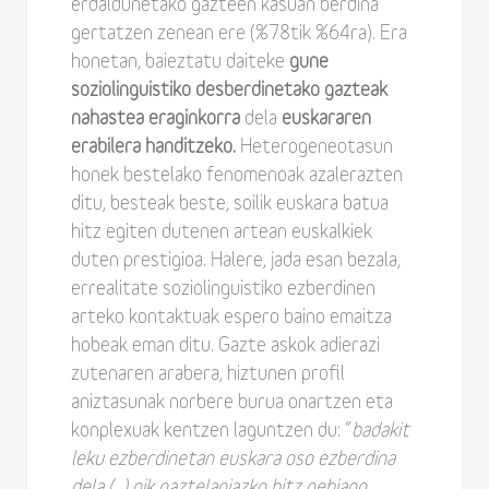
erdaldunetako gazteen kasuan berdina
gertatzen zenean ere (%78tik %64ra). Era
honetan, baieztatu daiteke
gune
soziolinguistiko desberdinetako gazteak
nahastea eraginkorra
dela
euskararen
erabilera handitzeko.
Heterogeneotasun
honek bestelako fenomenoak azalerazten
ditu, besteak beste, soilik euskara batua
hitz egiten dutenen artean euskalkiek
duten prestigioa. Halere, jada esan bezala,
errealitate soziolinguistiko ezberdinen
arteko kontaktuak espero baino emaitza
hobeak eman ditu. Gazte askok adierazi
zutenaren arabera, hiztunen profil
aniztasunak norbere burua onartzen eta
konplexuak kentzen laguntzen du: “
badakit
leku ezberdinetan euskara oso ezberdina
dela (…) nik gaztelaniazko hitz gehiago