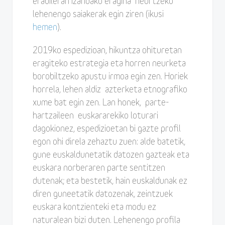
erabileran izandako eragina neurtzeko
lehenengo saiakerak egin ziren (ikusi
hemen
).
2019ko espedizioan, hikuntza ohituretan
eragiteko estrategia eta horren neurketa
borobiltzeko apustu irmoa egin zen. Horiek
horrela, lehen aldiz azterketa etnografiko
xume bat egin zen. Lan honek, parte-
hartzaileen euskararekiko loturari
dagokionez, espedizioetan bi gazte profil
egon ohi direla zehaztu zuen: alde batetik,
gune euskaldunetatik datozen gazteak eta
euskara norberaren parte sentitzen
dutenak; eta bestetik, hain euskaldunak ez
diren guneetatik datozenak, zeintzuek
euskara kontzienteki eta modu ez
naturalean bizi duten. Lehenengo profila