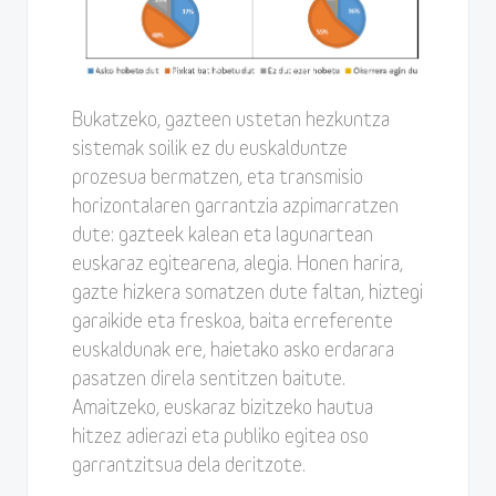
Bukatzeko, gazteen ustetan hezkuntza
sistemak soilik ez du euskalduntze
prozesua bermatzen, eta transmisio
horizontalaren garrantzia azpimarratzen
dute: gazteek kalean eta lagunartean
euskaraz egitearena, alegia. Honen harira,
gazte hizkera somatzen dute faltan, hiztegi
garaikide eta freskoa, baita erreferente
euskaldunak ere, haietako asko erdarara
pasatzen direla sentitzen baitute.
Amaitzeko, euskaraz bizitzeko hautua
hitzez adierazi eta publiko egitea oso
garrantzitsua dela deritzote.