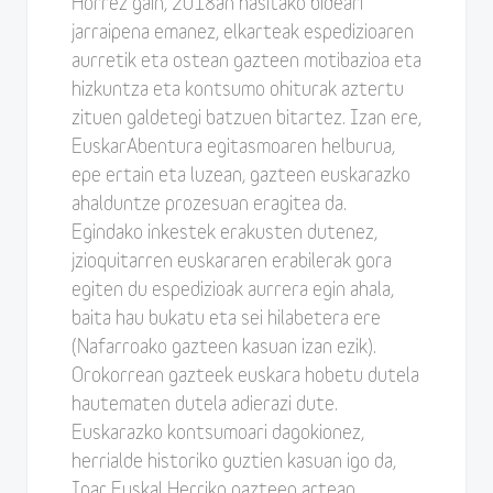
Horrez gain, 2018an hasitako bideari
jarraipena emanez, elkarteak espedizioaren
aurretik eta ostean gazteen motibazioa eta
hizkuntza eta kontsumo ohiturak aztertu
zituen galdetegi batzuen bitartez. Izan ere,
EuskarAbentura egitasmoaren helburua,
epe ertain eta luzean, gazteen euskarazko
ahalduntze prozesuan eragitea da.
Egindako inkestek erakusten dutenez,
jzioquitarren euskararen erabilerak gora
egiten du espedizioak aurrera egin ahala,
baita hau bukatu eta sei hilabetera ere
(Nafarroako gazteen kasuan izan ezik).
Orokorrean gazteek euskara hobetu dutela
hautematen dutela adierazi dute.
Euskarazko kontsumoari dagokionez,
herrialde historiko guztien kasuan igo da,
Ipar Euskal Herriko gazteen artean