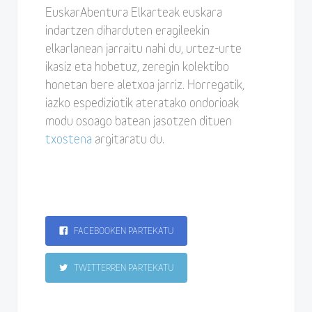
EuskarAbentura Elkarteak euskara
indartzen diharduten eragileekin
elkarlanean jarraitu nahi du, urtez-urte
ikasiz eta hobetuz, zeregin kolektibo
honetan bere aletxoa jarriz. Horregatik,
iazko espediziotik ateratako ondorioak
modu osoago batean jasotzen dituen
txostena
argitaratu du.
FACEBOOKEN PARTEKATU
TWITTERREN PARTEKATU