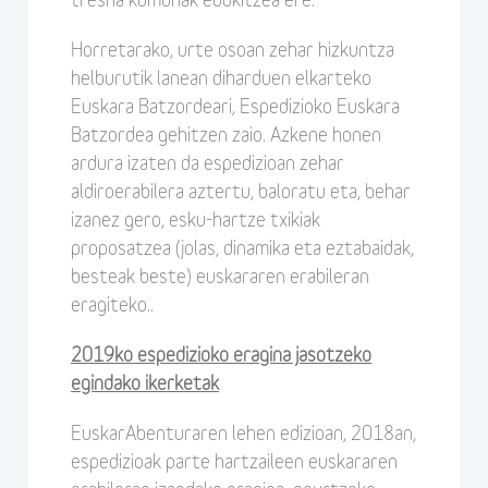
tresna komunak edukitzea ere.
Horretarako, urte osoan zehar hizkuntza
helburutik lanean diharduen elkarteko
Euskara Batzordeari, Espedizioko Euskara
Batzordea gehitzen zaio. Azkene honen
ardura izaten da espedizioan zehar
aldiroerabilera aztertu, baloratu eta, behar
izanez gero, esku-hartze txikiak
proposatzea (jolas, dinamika eta eztabaidak,
besteak beste) euskararen erabileran
eragiteko..
2019ko espedizioko eragina jasotzeko
egindako ikerketak
EuskarAbenturaren lehen edizioan, 2018an,
espedizioak parte hartzaileen euskararen