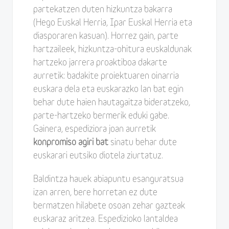
partekatzen duten hizkuntza bakarra
(Hego Euskal Herria, Ipar Euskal Herria eta
diasporaren kasuan). Horrez gain, parte
hartzaileek, hizkuntza-ohitura euskaldunak
hartzeko jarrera proaktiboa dakarte
aurretik: badakite proiektuaren oinarria
euskara dela eta euskarazko lan bat egin
behar dute haien hautagaitza bideratzeko,
parte-hartzeko bermerik eduki gabe.
Gainera, espediziora joan aurretik
konpromiso agiri bat
sinatu behar dute
euskarari eutsiko diotela ziurtatuz.
Baldintza hauek abiapuntu esanguratsua
izan arren, bere horretan ez dute
bermatzen hilabete osoan zehar gazteak
euskaraz aritzea. Espedizioko lantaldea