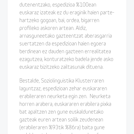
dutenentzako, espedizioa %100ean
euskaraz izateak ez du eraginik haien parte-
hartzeko gogoan, bai, ordea, bigarren
profileko askoren artean. Aldiz,
arnasguneetako gazteentzat aberasgarria
suertatzen da espedizioan haien egoera
berdinean ez dauden gazteen errealitatea
ezagutzea, konturatzeko badela jende asko
euskaraz bizitzeko zailtasunak dituena.
Bestalde, Soziolinguistika Klusterraren
laguntzaz, espedizioan zehar euskararen
erabileraren neurketa egin zen. Neurketa
horren arabera, euskararen erabilera pixka
bat apaltzen zen gune euskaldunetako
gazteak euren artean soilik zeudenean
(erabileraren %93tik %86ra) baita gune