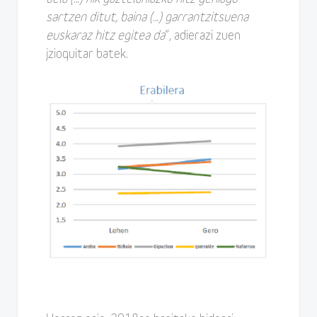
sartzen ditut, baina (…) garrantzitsuena
euskaraz hitz egitea da
”, adierazi zuen
jzioquitar batek.