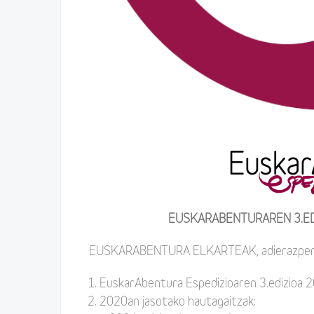
EUSKARABENTURAREN 3.E
EUSKARABENTURA ELKARTEAK, adierazpen hon
EuskarAbentura Espedizioaren 3.edizioa 2
2020an jasotako hautagaitzak: