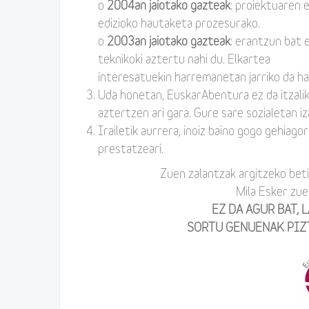
o
2004an jaiotako gazteak
: proiektuaren 
edizioko hautaketa prozesurako.
o
2003an jaiotako gazteak
: erantzun bat 
teknikoki aztertu nahi du. Elkartea
interesatuekin harremanetan jarriko da hau
Uda honetan, EuskarAbentura ez da itzalik
aztertzen ari gara. Gure sare sozialetan i
Irailetik aurrera, inoiz baino gogo gehiag
prestatzeari.
Zuen zalantzak argitzeko bet
Mila Esker zue
EZ DA AGUR BAT, 
SORTU GENUENAK PIZT