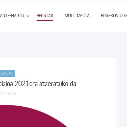
PARTE-HARTU
BERRIAK
MULTIMEDIA
ERREKONOZI
BERRIAK
izioa 2021era atzeratuko da
020-05-30