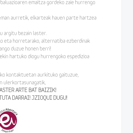
ebaluazioaren emaitza gordeko zaie hurrengo
eman aurretik, elkarteak hauen parte hartzea
 argitu bezain laster.
o eta horretarako, alternatiba ezberdinak
zango duzue honen berri!
orekin hartuko diogu hurrengoko espedizioa
iko kontaktuetan aurkituko gaituzue,
n ulerkortasunagatik,
LASTER ARTE BAT BAIZIK!
UTA DARRAI! JZIOQUI DUGU!