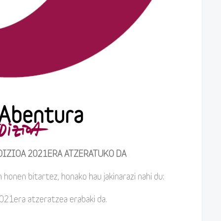
DIZIOA 2021ERA ATZERATUKO DA
en bitartez, honako hau jakinarazi nahi du:
021era atzeratzea erabaki da.