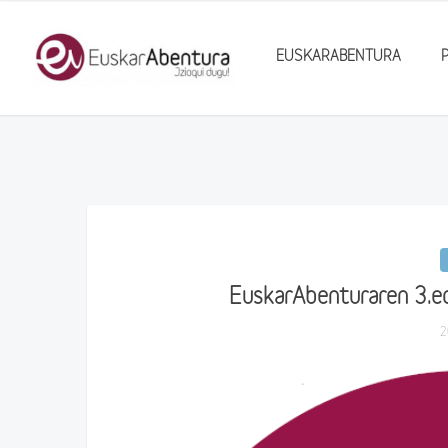
EUSKARABENTURA
EuskarAbenturaren 3.ed
2