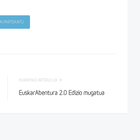
N PARTEKATU
HURRENGO ARTIKULUA
EuskarAbentura 2.0 Edizio mugatua