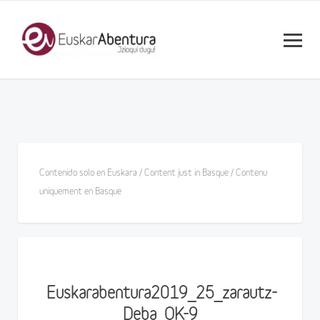
Contenido solo en Euskara / Content just in Basque / Contenu
uniquement en Basque
Euskarabentura2019_25_zarautz-
Deba_OK-9