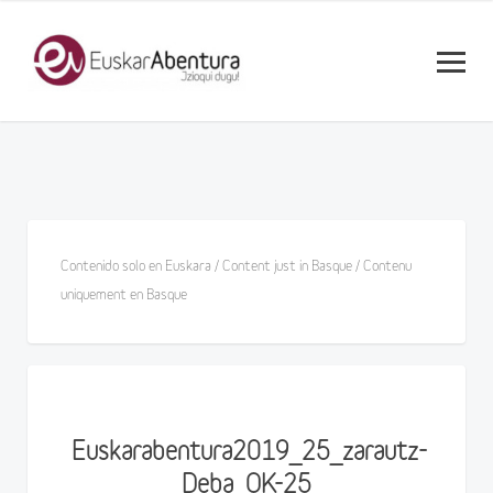
Contenido solo en Euskara / Content just in Basque / Contenu
uniquement en Basque
Euskarabentura2019_25_zarautz-
Deba_OK-25