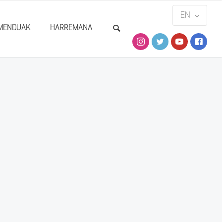
MENDUAK
HARREMANA