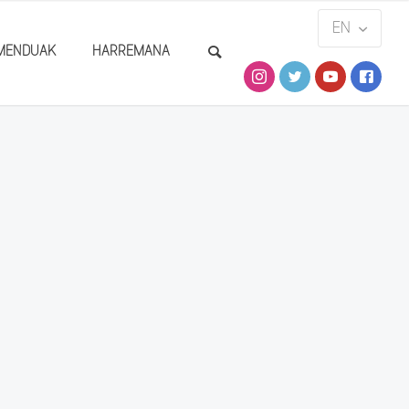
MENDUAK
HARREMANA