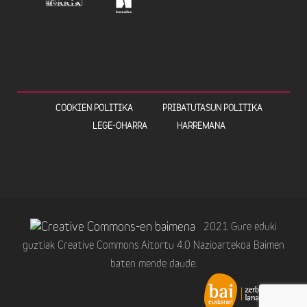
COOKIEN POLITIKA
PRIBATUTASUN POLITIKA
LEGE-OHARRA
HARREMANA
2021 Gure eduki
guztiak Creative Commons Aitortu 4.0 Nazioartekoa Baimen
baten mende daude.