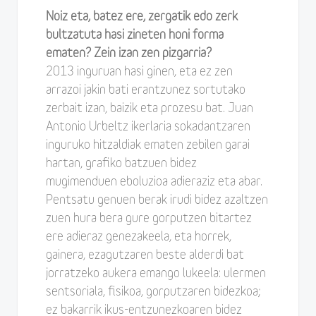
Noiz eta, batez ere, zergatik edo zerk
bultzatuta hasi zineten honi forma
ematen? Zein izan zen pizgarria?
2013 inguruan hasi ginen, eta ez zen
arrazoi jakin bati erantzunez sortutako
zerbait izan, baizik eta prozesu bat. Juan
Antonio Urbeltz ikerlaria sokadantzaren
inguruko hitzaldiak ematen zebilen garai
hartan, grafiko batzuen bidez
mugimenduen eboluzioa adieraziz eta abar.
Pentsatu genuen berak irudi bidez azaltzen
zuen hura bera gure gorputzen bitartez
ere adieraz genezakeela, eta horrek,
gainera, ezagutzaren beste alderdi bat
jorratzeko aukera emango lukeela: ulermen
sentsoriala, fisikoa, gorputzaren bidezkoa;
ez bakarrik ikus-entzunezkoaren bidez