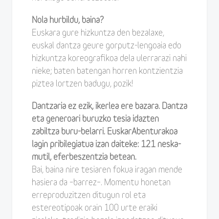
Nola hurbildu, baina?
Euskara gure hizkuntza den bezalaxe,
euskal dantza geure gorputz-lengoaia edo
hizkuntza koreografikoa dela ulerrarazi nahi
nieke; baten batengan horren kontzientzia
piztea lortzen badugu, pozik!
Dantzaria ez ezik, ikerlea ere bazara. Dantza
eta generoari buruzko tesia idazten
zabiltza buru-belarri. EuskarAbenturakoa
lagin pribilegiatua izan daiteke: 121 neska-
mutil, eferbeszentzia betean.
Bai, baina nire tesiaren fokua iragan mende
hasiera da –barrez–. Momentu honetan
erreproduzitzen ditugun rol eta
estereotipoak orain 100 urte eraiki