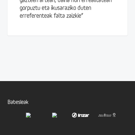
gazteen artean, baina hori errealitatean
gorpuztu eta ikusaraziko duten
erreferenteak falta zaizkie”
Babesleak