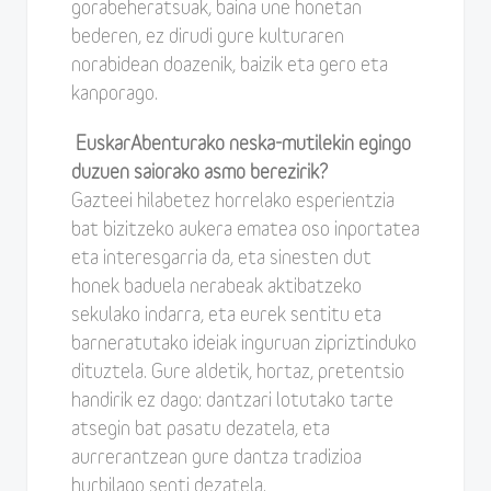
gorabeheratsuak, baina une honetan
bederen, ez dirudi gure kulturaren
norabidean doazenik, baizik eta gero eta
kanporago.
EuskarAbenturako neska-mutilekin egingo
duzuen saiorako asmo berezirik?
Gazteei hilabetez horrelako esperientzia
bat bizitzeko aukera ematea oso inportatea
eta interesgarria da, eta sinesten dut
honek baduela nerabeak aktibatzeko
sekulako indarra, eta eurek sentitu eta
barneratutako ideiak inguruan zipriztinduko
dituztela. Gure aldetik, hortaz, pretentsio
handirik ez dago: dantzari lotutako tarte
atsegin bat pasatu dezatela, eta
aurrerantzean gure dantza tradizioa
hurbilago senti dezatela.