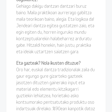
Gehiago dakigu dantzan dantzari buruz
baino. Maila praktikoan aurrerago gabiltza
maila teorikoan baino, alegia. Eta logikoa da!
Jendeari dantza egitea gustatzen zaio, eta
egin egiten du, horren inguruko mundu
kontzeptualarekin halabeharrez arduratu
gabe. Hitzaldi honekin, hain justu, praktika
eta ideiak uztartzen saiatzen gara.
Eta gazteak? Nola ikusten dituzue?
Oro har, euskal dantza tradizionalak zaila du
gaur egungo gure gizarteko gazteek
jasotzen dituzten gainerako input eta
material edo elementu kitzikagarri
guztiekin lehiatzea, horietako asko
kontsumorako pentsatutako produktu oso
indartsuak direlako. %90ean kanpotik datoz