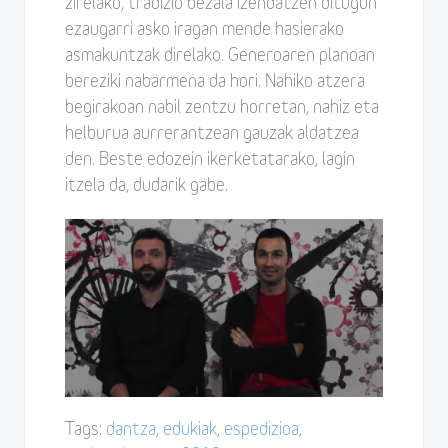
zirelako, tradizio bezala izendatzen ditugun
ezaugarri asko iragan mende hasierako
asmakuntzak direlako. Generoaren planoan
bereziki nabarmena da hori. Nahiko atzera
begirakoan nabil zentzu horretan, nahiz eta
helburua aurrerantzean gauzak aldatzea
den. Beste edozein ikerketatarako, lagin
itzela da, dudarik gabe.
Tags:
dantza
,
edukiak
,
espedizioa
,