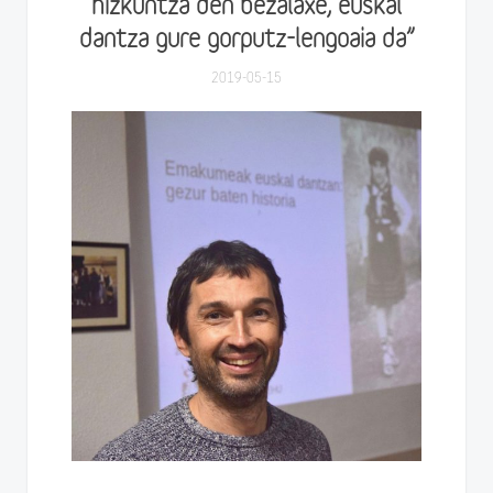
hizkuntza den bezalaxe, euskal
dantza gure gorputz-lengoaia da”
2019-05-15