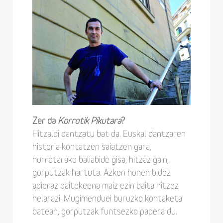
Zer da
Korrotik Pikutara
?
Hitzaldi dantzatu bat da. Euskal dantzaren
historia kontatzen saiatzen gara,
horretarako baliabide gisa, hitzaz gain,
gorputzak hartuta. Azken honen bidez
adieraz daitekeena maiz ezin baita hitzez
helarazi. Mugimenduei buruzko kontaketa
batean, gorputzak funtsezko papera du.