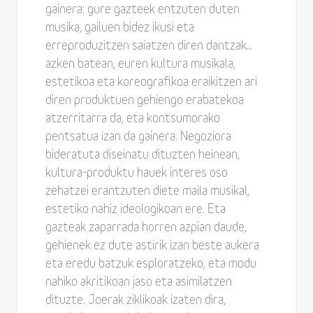
gainera: gure gazteek entzuten duten
musika, gailuen bidez ikusi eta
erreproduzitzen saiatzen diren dantzak…
azken batean, euren kultura musikala,
estetikoa eta koreografikoa eraikitzen ari
diren produktuen gehiengo erabatekoa
atzerritarra da, eta kontsumorako
pentsatua izan da gainera. Negoziora
bideratuta diseinatu dituzten heinean,
kultura-produktu hauek interes oso
zehatzei erantzuten diete maila musikal,
estetiko nahiz ideologikoan ere. Eta
gazteak zaparrada horren azpian daude,
gehienek ez dute astirik izan beste aukera
eta eredu batzuk esploratzeko, eta modu
nahiko akritikoan jaso eta asimilatzen
dituzte. Joerak ziklikoak izaten dira,