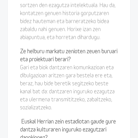
sortzen den ezagutza intelektuala. Hau da,
kontatzen genuen historia gorputzaren
bidez hauteman eta barneratzeko bidea
zabaldu nahi genuen. Horixe izan zen
abiapuntua, eta horretan dihardugu.
Ze helburu markatu zenioten zeuen buruari
eta proiektuari berari?
Gari eta biok dantzaren komunkazioan eta
dibulgazioan aritzen gara bestela ere eta,
beraz, hau bide beretik segitzeko beste
kanal bat da: dantzaren inguruko ezagutza
eta ulermena transmititzeko, zabaltzeko,
sozializatzeko.
Euskal Herrian zein estadiotan gaude gure
dantza kulturaren inguruko ezagutzari
dagokionez?