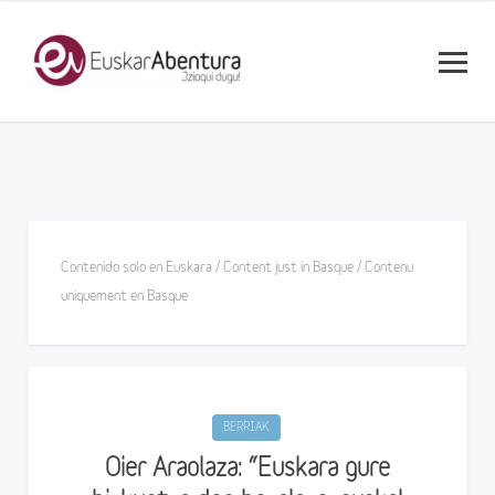
Contenido solo en Euskara / Content just in Basque / Contenu
uniquement en Basque
BERRIAK
Oier Araolaza: “Euskara gure