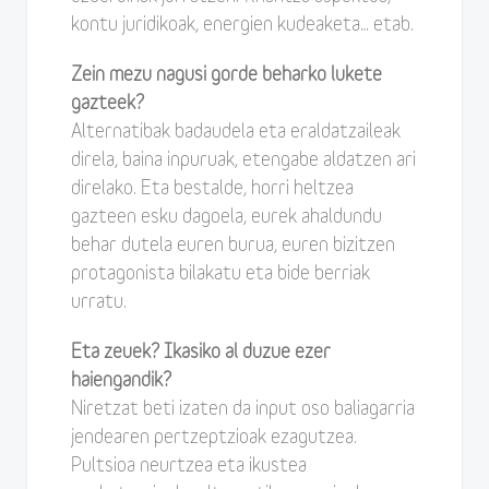
kontu juridikoak, energien kudeaketa… etab.
Zein mezu nagusi gorde beharko lukete
gazteek?
Alternatibak badaudela eta eraldatzaileak
direla, baina inpuruak, etengabe aldatzen ari
direlako. Eta bestalde, horri heltzea
gazteen esku dagoela, eurek ahaldundu
behar dutela euren burua, euren bizitzen
protagonista bilakatu eta bide berriak
urratu.
Eta zeuek? Ikasiko al duzue ezer
haiengandik?
Niretzat beti izaten da input oso baliagarria
jendearen pertzeptzioak ezagutzea.
Pultsioa neurtzea eta ikustea