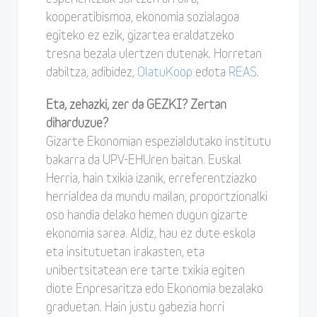
kooperatibismoa, ekonomia sozialagoa
egiteko ez ezik, gizartea eraldatzeko
tresna bezala ulertzen dutenak. Horretan
dabiltza, adibidez,
OlatuKoop
edota
REAS
.
Eta, zehazki, zer da GEZKI? Zertan
diharduzue?
Gizarte Ekonomian espezialdutako institutu
bakarra da UPV-EHUren baitan. Euskal
Herria, hain txikia izanik, erreferentziazko
herrialdea da mundu mailan, proportzionalki
oso handia delako hemen dugun gizarte
ekonomia sarea. Aldiz, hau ez dute eskola
eta insitutuetan irakasten, eta
unibertsitatean ere tarte txikia egiten
diote Enpresaritza edo Ekonomia bezalako
graduetan. Hain justu gabezia horri