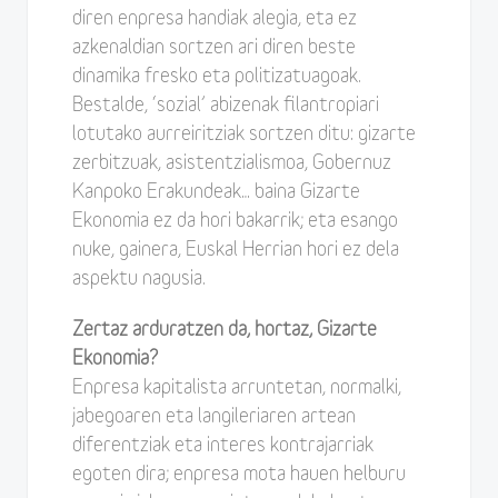
diren enpresa handiak alegia, eta ez
azkenaldian sortzen ari diren beste
dinamika fresko eta politizatuagoak.
Bestalde, ‘sozial’ abizenak filantropiari
lotutako aurreiritziak sortzen ditu: gizarte
zerbitzuak, asistentzialismoa, Gobernuz
Kanpoko Erakundeak… baina Gizarte
Ekonomia ez da hori bakarrik; eta esango
nuke, gainera, Euskal Herrian hori ez dela
aspektu nagusia.
Zertaz arduratzen da, hortaz, Gizarte
Ekonomia?
Enpresa kapitalista arruntetan, normalki,
jabegoaren eta langileriaren artean
diferentziak eta interes kontrajarriak
egoten dira; enpresa mota hauen helburu