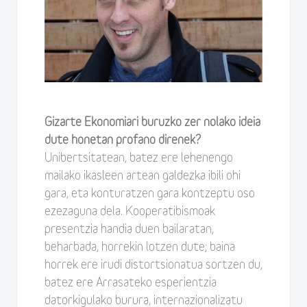
Gizarte Ekonomiari buruzko zer nolako ideia
dute honetan profano direnek?
Unibertsitatean, batez ere lehenengo
mailako ikasleen artean galdezka ibili ohi
gara, eta konturatzen gara kontzeptu oso
ezezaguna dela. Kooperatibismoak
presentzia handia duen bailaratan,
beharbada, horrekin lotzen dute; baina
horrek ere irudi distortsionatua sortzen du,
batez ere Arrasateko esperientzia
datorkigulako burura, internazionalizatu