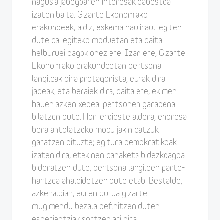
nagusia jabegoaren interesak babestea
izaten baita. Gizarte Ekonomiako
erakundeek, aldiz, eskema hau irauli egiten
dute bai egiteko moduetan eta baita
helburuei dagokionez ere. Izan ere, Gizarte
Ekonomiako erakundeetan pertsona
langileak dira protagonista, eurak dira
jabeak, eta beraiek dira, baita ere, ekimen
hauen azken xedea: pertsonen garapena
bilatzen dute. Hori erdieste aldera, enpresa
bera antolatzeko modu jakin batzuk
garatzen dituzte; egitura demokratikoak
izaten dira, etekinen banaketa bidezkoagoa
bideratzen dute, pertsona langileen parte-
hartzea ahalbidetzen dute etab. Bestalde,
azkenaldian, euren burua gizarte
mugimendu bezala definitzen duten
esperientziak sortzen ari dira,