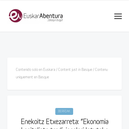
Contenido solo en Euskara / Content just in Basque / Contenu
uniquement en Basque
BERRIAK
Enekoitz Etxezarreta: “Ekonomia