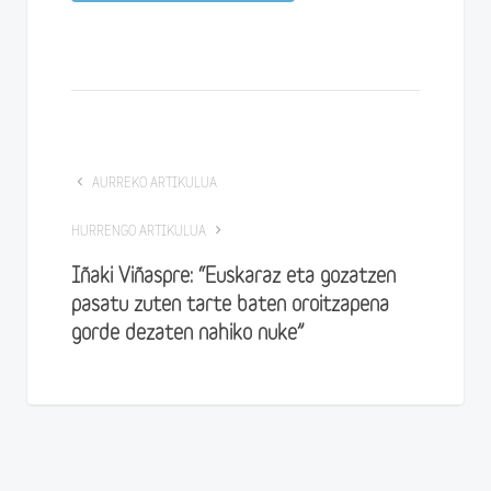
AURREKO ARTIKULUA
HURRENGO ARTIKULUA
Iñaki Viñaspre: “Euskaraz eta gozatzen
pasatu zuten tarte baten oroitzapena
gorde dezaten nahiko nuke”