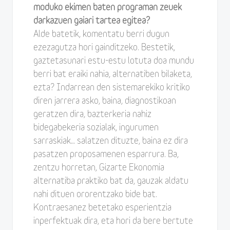
moduko ekimen baten programan zeuek
darkazuen gaiari tartea egitea?
Alde batetik, komentatu berri dugun
ezezagutza hori gainditzeko. Bestetik,
gaztetasunari estu-estu lotuta doa mundu
berri bat eraiki nahia, alternatiben bilaketa,
ezta? Indarrean den sistemarekiko kritiko
diren jarrera asko, baina, diagnostikoan
geratzen dira, bazterkeria nahiz
bidegabekeria sozialak, ingurumen
sarraskiak… salatzen dituzte, baina ez dira
pasatzen proposamenen esparrura. Ba,
zentzu horretan, Gizarte Ekonomia
alternatiba praktiko bat da, gauzak aldatu
nahi dituen ororentzako bide bat.
Kontraesanez betetako esperientzia
inperfektuak dira, eta hori da bere bertute