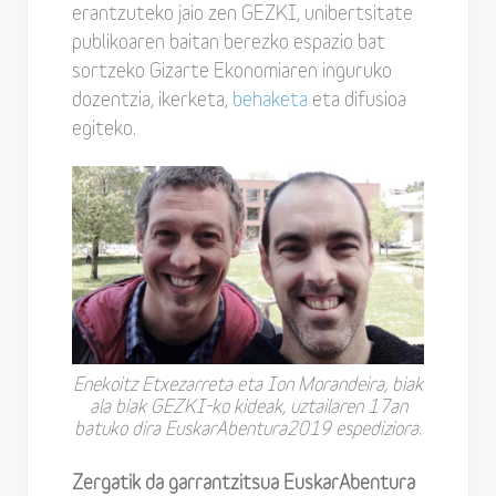
erantzuteko jaio zen GEZKI, unibertsitate
publikoaren baitan berezko espazio bat
sortzeko Gizarte Ekonomiaren inguruko
dozentzia, ikerketa,
behaketa
eta difusioa
egiteko.
Enekoitz Etxezarreta eta Ion Morandeira, biak
ala biak GEZKI-ko kideak, uztailaren 17an
batuko dira EuskarAbentura2019 espediziora.
Zergatik da garrantzitsua EuskarAbentura