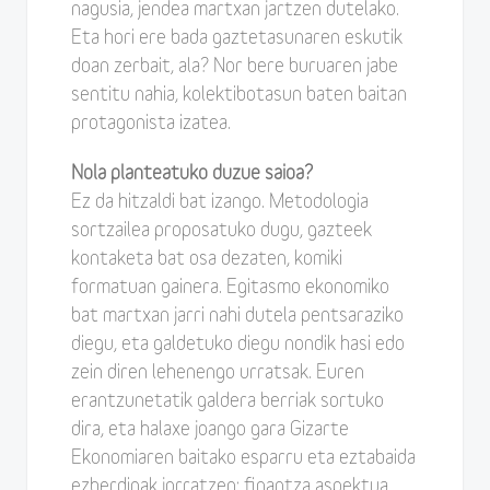
nagusia, jendea martxan jartzen dutelako.
Eta hori ere bada gaztetasunaren eskutik
doan zerbait, ala? Nor bere buruaren jabe
sentitu nahia, kolektibotasun baten baitan
protagonista izatea.
Nola planteatuko duzue saioa?
Ez da hitzaldi bat izango. Metodologia
sortzailea proposatuko dugu, gazteek
kontaketa bat osa dezaten, komiki
formatuan gainera. Egitasmo ekonomiko
bat martxan jarri nahi dutela pentsaraziko
diegu, eta galdetuko diegu nondik hasi edo
zein diren lehenengo urratsak. Euren
erantzunetatik galdera berriak sortuko
dira, eta halaxe joango gara Gizarte
Ekonomiaren baitako esparru eta eztabaida
ezberdinak jorratzen: finantza aspektua,