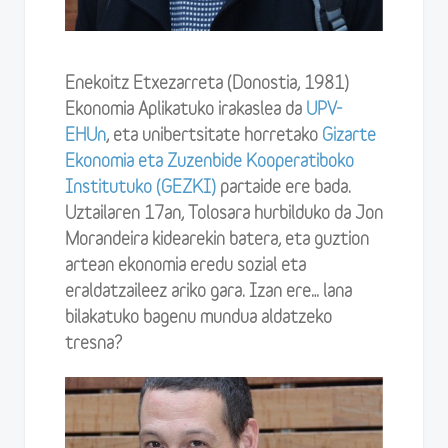
Enekoitz Etxezarreta (Donostia, 1981)
Ekonomia Aplikatuko irakaslea da
UPV-
EHUn
, eta unibertsitate horretako
Gizarte
Ekonomia eta Zuzenbide Kooperatiboko
Institutuko (GEZKI)
partaide ere bada.
Uztailaren 17an, Tolosara hurbilduko da Jon
Morandeira kidearekin batera, eta guztion
artean ekonomia eredu sozial eta
eraldatzaileez ariko gara. Izan ere… lana
bilakatuko bagenu mundua aldatzeko
tresna?