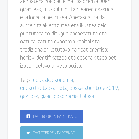
zenbaterainoko alternatiba premia duen
gizarteak, muskulu militantearen osasuna
eta indarra neurtzea. Aberasgarria da
aurreiritziak entzutea eta ikustea zein
puntutaraino ditugun barneratuta eta
naturalizatuta ekonomia kapitalista
tradizionalari lotutako hainbat premisa;
horiek identifikatzea eta deseraikitzea beti
izaten delako ariketa polita.
Tags:
edukiak
,
ekonomia
,
enekoitzetxezarreta
,
euskarabentura2019
,
gazteak
,
gizarteekonomia
,
tolosa
FACEBOOKEN PARTEKATU
TWITTERREN PARTEKATU