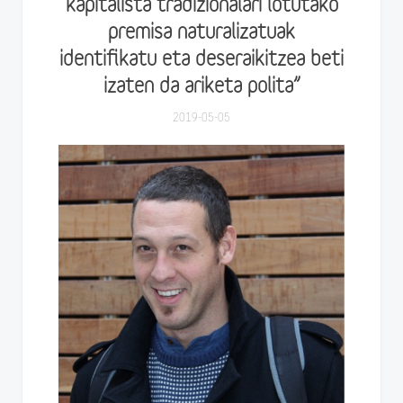
kapitalista tradizionalari lotutako
premisa naturalizatuak
identifikatu eta deseraikitzea beti
izaten da ariketa polita”
2019-05-05