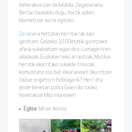
beherakoa izan da ibilaldia, Zegamaraino.
Bertan bazkaldu dugu, hortik azken
kilometroei aurre egiteko.
Zerain
era heltzean herritarrak zain
genituen. Goizeko 10:00etatik guretzako
afaria sukaldatzen egon dira. Lumagorriren
oilaskoak, Euskaberreko arrautzak, Mutiloa
herritik ekarritako sukalde-tresnak…
komunitate oso bat elkarlanean! Okurritzen
zaizue ongietorri hobeagorik? Herri eta
jende benetan polita Goierriko txoko
honetakoa! Mila mila esker!
Egilea:
Mirian Alonso