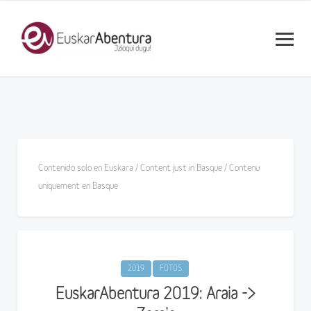
Contenido solo en Euskara / Content just in Basque / Contenu
uniquement en Basque
2019
FOTOS
EuskarAbentura 2019: Araia ->