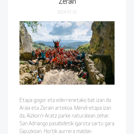
Zerain
2019-07-15
Etapa gogor eta ederrenetako bat izan da
Araia eta Zerain artekoa. Mendi-etapa izan
da, Aizkorri-Aratz parke naturalean zehar.
San Adriango pasabidetik igarota sartu gara
Gipuzkoan. Hortik aurrera maldan