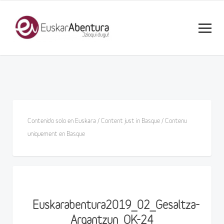
Contenido solo en Euskara / Content just in Basque / Contenu
uniquement en Basque
Euskarabentura2019_02_Gesaltza-
Argantzun_OK-24