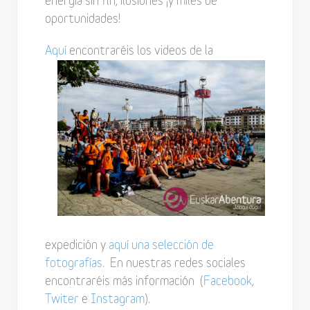
energia sin fin, ilusiones ¡y miles de
oportunidades!
Aquí
encontraréis los videos de la
expedición y
aquí una selección de
fotografías.
En nuestras redes sociales
encontraréis más información (
Facebook
,
Twiter
e
Instagram
).