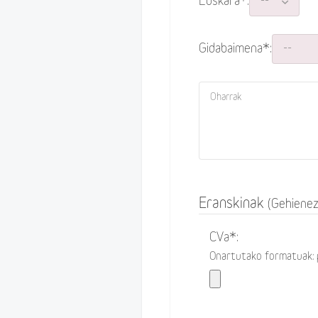
Euskara*:
Gidabaimena*:
Eranskinak
(Gehienez
CVa*:
Onartutako formatuak: 