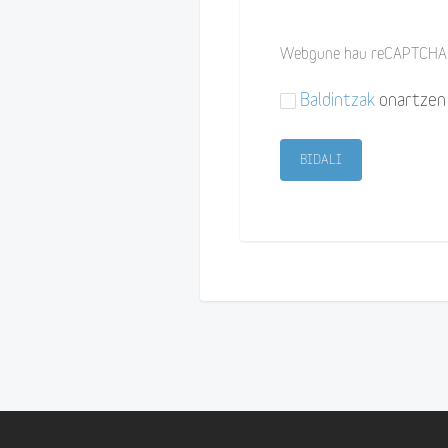
Webgune hau reCAPTCHA-
Baldintzak
onartzen 