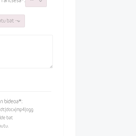
Frantsesa*:
n bideoa*:
odt|docx|mp4|ogg
lde bat
nutu.