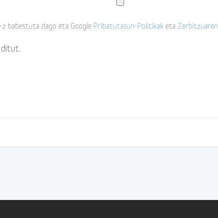
z babestuta dago eta Google
Pribatutasun-Politikak
eta
Zerbitzuaren
ditut.