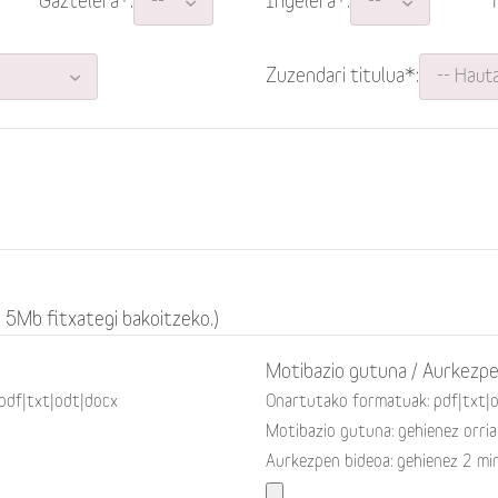
Gaztelera*:
Ingelera*:
Zuzendari titulua*:
 5Mb fitxategi bakoitzeko.)
Motibazio gutuna / Aurkezpe
pdf|txt|odt|docx
Onartutako formatuak: pdf|txt|
Motibazio gutuna: gehienez orria
Aurkezpen bideoa: gehienez 2 mi