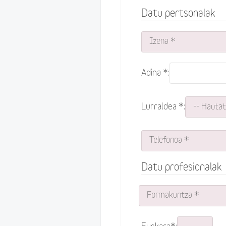
Datu pertsonalak
Adina *:
Lurraldea *:
Datu profesionalak