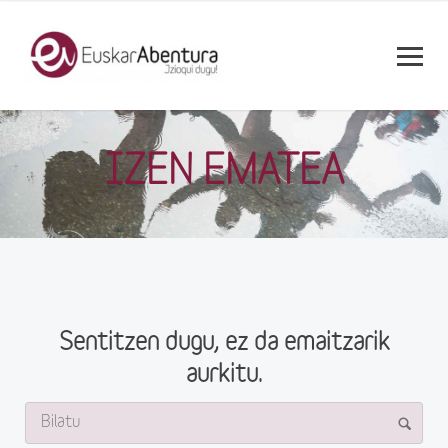
IZEN EMATEA
Sentitzen dugu, ez da emaitzarik
aurkitu.