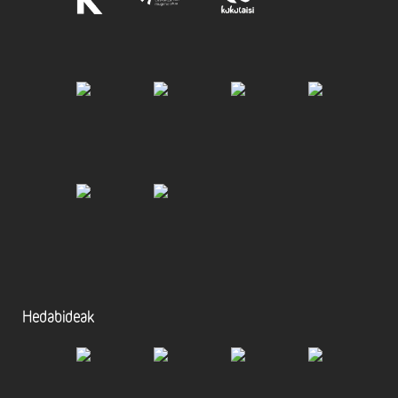
Hedabideak