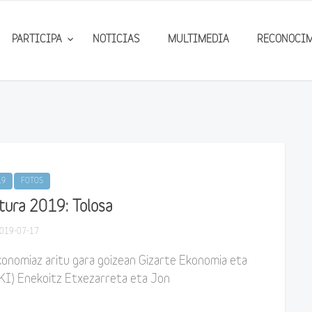
PARTICIPA
NOTICIAS
MULTIMEDIA
RECONOCI
19
FOTOS
ura 2019: Tolosa
019-07-17
onomiaz aritu gara goizean Gizarte Ekonomia eta
KI) Enekoitz Etxezarreta eta Jon