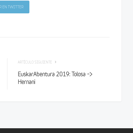
 EN TWITTER
ARTÍCULO SIGUIENTE
EuskarAbentura 2019: Tolosa –>
Hernani