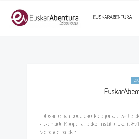
EUSKARABENTURA
20
EuskarAbent
2
Tolosan eman dugu gaurko eguna. Gizarte ek
Zuzenbide Kooperatiboko Institutuko (GEZ
Morandeirarekin.