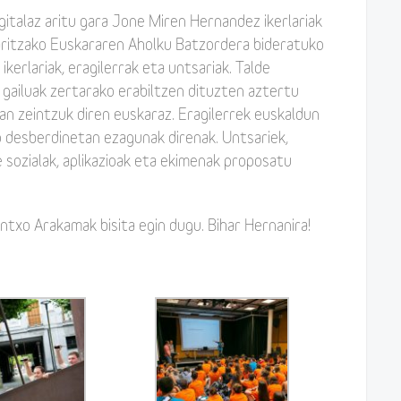
italaz aritu gara Jone Miren Hernandez ikerlariak
aritzako Euskararen Aholku Batzordera bideratuko
 ikerlariak, eragilerrak eta untsariak. Talde
 gailuak zertarako erabiltzen dituzten aztertu
an zeintzuk diren euskaraz. Eragilerrek euskaldun
o desberdinetan ezagunak direnak. Untsariek,
 sozialak, aplikazioak eta ekimenak proposatu
txo Arakamak bisita egin dugu. Bihar Hernanira!